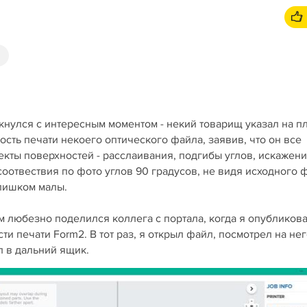
лкнулся с интересным моментом - некий товарищ указал на п
сть печати некоего оптического файла, заявив, что он все
кты поверхностей - расслаивания, подгибы углов, искажени
 соотвествия по фото углов 90 градусов, не видя исходного 
слишком малы.
м любезно поделился коллега с портала, когда я опубликов
и печати Form2. В тот раз, я открыл файл, посмотрел на не
л в дальний ящик.