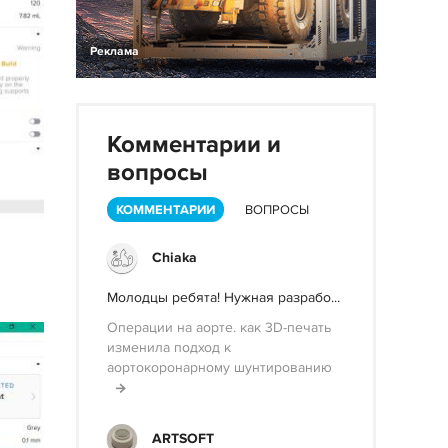
Реклама
Комментарии и
вопросы
КОММЕНТАРИИ
ВОПРОСЫ
Chiaka
Молодцы ребята! Нужная разрабо...
Операции на аорте. как 3D-печать
изменила подход к
аортокоронарному шунтированию
ARTSOFT