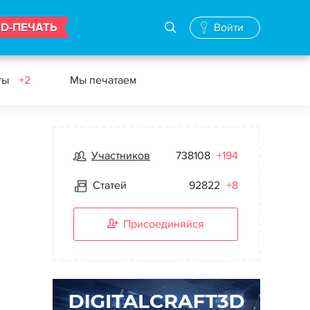
3D-ПЕЧАТЬ
Войти
ты
+2
Мы печатаем
Участников
738108
+194
Статей
92822
+8
Присоединяйся