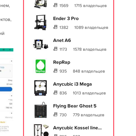
 нем,
1569
1715 владельцев
Ender 3 Pro
ктов,
1382
1089 владельцев
ий
Anet A6
1173
1578 владельцев
RepRap
935
848 владельцев
Anycubic i3 Mega
836
1013 владельцев
Flying Bear Ghost 5
730
779 владельцев
Anycubic Kossel line...