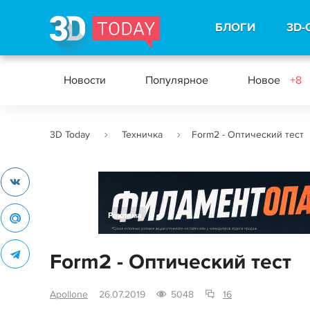
БЛОГИ
3D-
Новости
Популярное
Новое
+8
3D Today
Техничка
Form2 - Оптический тест
Реклама
Form2 - Оптический тест
Apollone
26.07.2019
5048
16