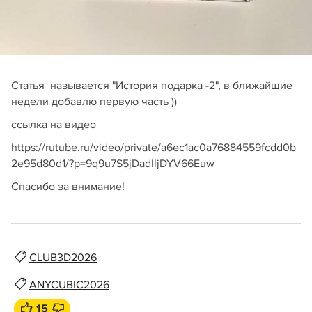
Статья называется "История подарка -2", в ближайшие
недели добавлю первую часть ))
ссылка на видео
https://rutube.ru/video/private/a6ec1ac0a76884559fcdd0b
2e95d80d1/?p=9q9u7S5jDadIljDYV66Euw
Спасибо за внимание!
CLUB3D2026
ANYCUBIC2026
15