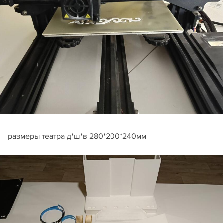
размеры театра д*ш*в 280*200*240мм