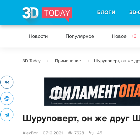
БЛОГИ
3D-
Новости
Популярное
Новое
+6
3D Today
Применение
Шуруповерт, он же др
Реклама
Шуруповерт, он же друг 
AlexBor
07.10.2021
7628
45