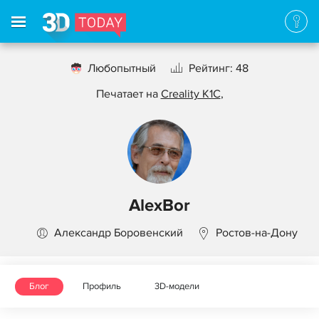
Любопытный
Рейтинг: 48
Печатает на
Creality K1C
,
AlexBor
Александр Боровенский
Ростов-на-Дону
Блог
Профиль
3D-модели