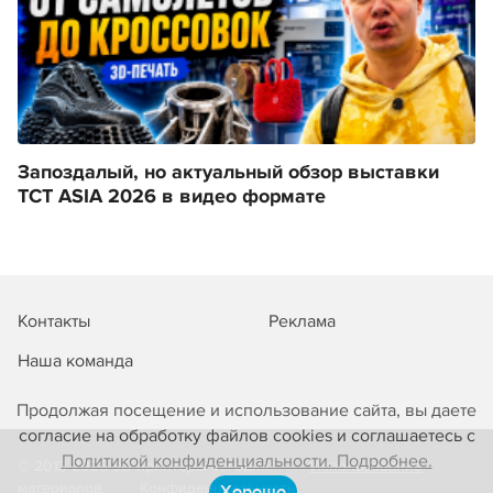
Запоздалый, но актуальный обзор выставки
TCT ASIA 2026 в видео формате
Контакты
Реклама
Наша команда
Продолжая посещение и использование сайта, вы даете
согласие на обработку файлов cookies и соглашаетесь с
Политикой конфиденциальности. Подробнее.
© 2013-2026 3D-принтеры сегодня!
Использование
материалов
Конфиденциальность
Хорошо