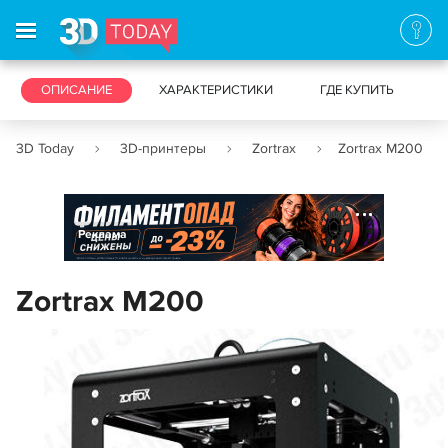
3D-ПРИНТЕРЫ
ОПИСАНИЕ
ХАРАКТЕРИСТИКИ
3D-СКАНЕРЫ
ГДЕ КУПИТЬ
3D Today
3D-принтеры
Zortrax
Zortrax M200
Реклама
Zortrax M200