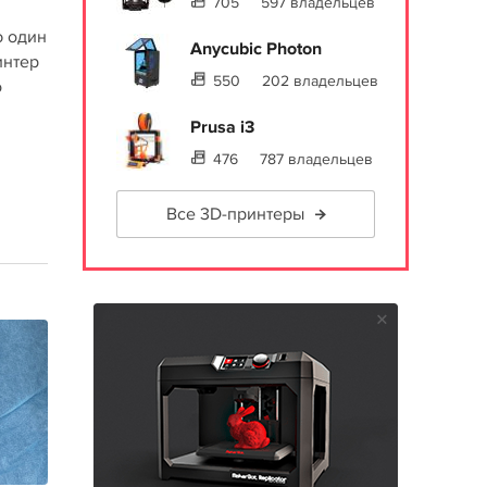
705
597 владельцев
ю один
Anycubic Photon
интер
550
202 владельцев
о
Prusa i3
476
787 владельцев
Все 3D-принтеры