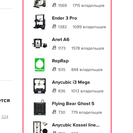
1569
1715 владельцев
Ender 3 Pro
1382
1089 владельцев
Anet A6
1173
1578 владельцев
RepRap
935
848 владельцев
Anycubic i3 Mega
836
1013 владельцев
ется
Flying Bear Ghost 5
730
779 владельцев
324
Anycubic Kossel line...