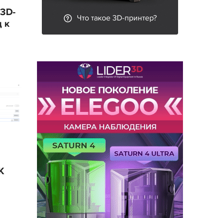
 3D-
Что такое 3D-принтер?
 к
K