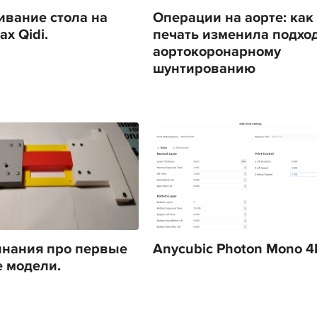
вание стола на
Операции на аорте: как
х Qidi.
печать изменила подход
аортокоронарному
шунтированию
нания про первые
Anycubic Photon Mono 4
 модели.