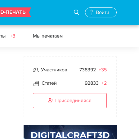
3D-ПЕЧАТЬ
Войти
еты
+8
Мы печатаем
Участников
738392
+35
Статей
92833
+2
Присоединяйся