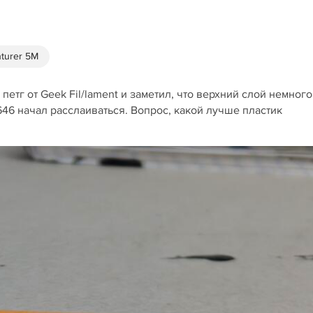
nturer 5M
етг от Geek Fil/lament и заметил, что верхний слой немного
646 начал расслаиваться. Вопрос, какой лучше пластик