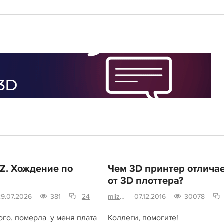
Z. Хождение по
Чем 3D принтер отлича
от 3D плоттера?
29.07.2026
381
24
mlizart
07.12.2016
30078
ого. померла у меня плата
Коллеги, помогите!