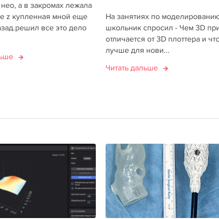
 нео, а в закромах лежала
ge z купленная мной еще
На занятиях по моделировани
азад.решил все это дело
школьник спросил - Чем 3D пр
отличается от 3D плоттера и чт
лучше для нови...
льше
Читать дальше