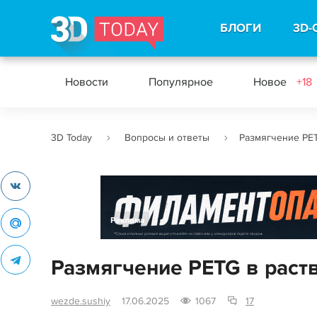
БЛОГИ
3D-
Новости
Популярное
Новое
+18
3D Today
Вопросы и ответы
Размягчение PE
Реклама
Размягчение PETG в раст
wezde.sushiy
17.06.2025
1067
17