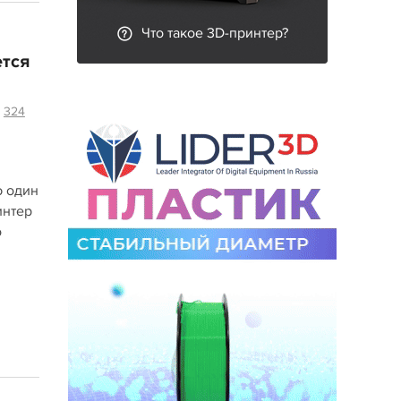
Что такое 3D-принтер?
ется
324
ю один
интер
о