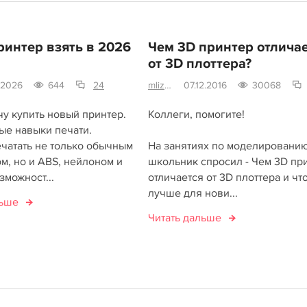
ринтер взять в 2026
Чем 3D принтер отлича
от 3D плоттера?
7.2026
644
24
mlizart
07.12.2016
30068
чу купить новый принтер.
Коллеги, помогите!
ые навыки печати.
ечатать не только обычным
На занятиях по моделировани
м, но и ABS, нейлоном и
школьник спросил - Чем 3D пр
зможност...
отличается от 3D плоттера и чт
лучше для нови...
льше
Читать дальше