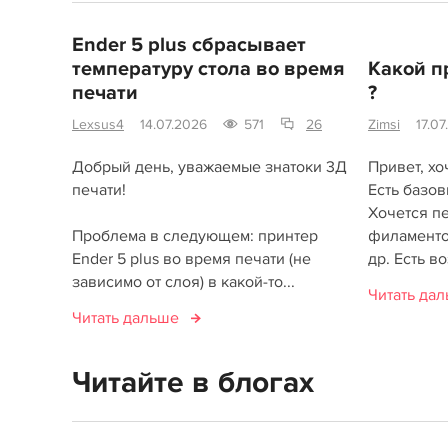
Ender 5 plus сбрасывает
температуру стола во время
Какой п
печати
?
Lexsus4
14.07.2026
571
26
Zimsi
17.0
Добрый день, уважаемые знатоки 3Д
Привет, хо
печати!
Есть базов
Хочется п
Проблема в следующем: принтер
филаменто
Ender 5 plus во время печати (не
др. Есть во
зависимо от слоя) в какой-то...
Читать да
Читать дальше
Читайте в блогах