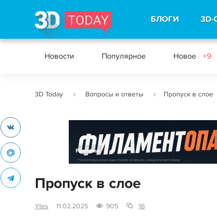
БЛОГИ
3D-
Новости
Популярное
Новое
+9
3D Today
Вопросы и ответы
Пропуск в слое
Реклама
Пропуск в слое
Ytes
11.02.2025
905
16