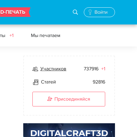
3D-ПЕЧАТЬ
Войти
еты
+1
Мы печатаем
Участников
737916
+1
Статей
92816
Присоединяйся