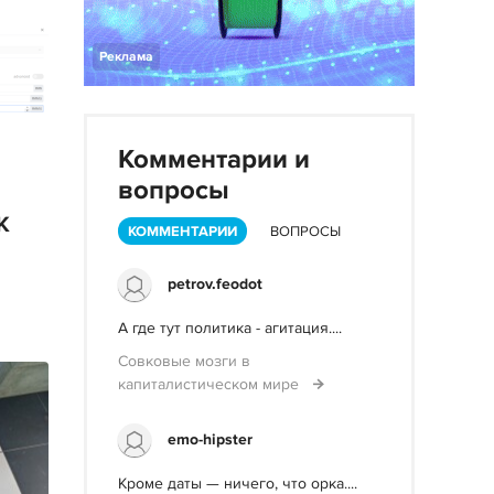
Реклама
Комментарии и
вопросы
K
КОММЕНТАРИИ
ВОПРОСЫ
petrov.feodot
А где тут политика - агитация....
Совковые мозги в
капиталистическом мире
emo-hipster
Кроме даты — ничего, что орка....