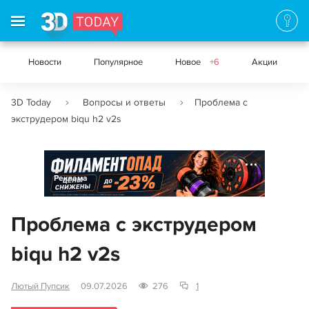
Новости
Популярное
Новое
+6
Акции
3D Today
Вопросы и ответы
Проблема с
экструдером biqu h2 v2s
Реклама
Проблема с экструдером
biqu h2 v2s
Лютый Пупсик
09.07.2026
276
1