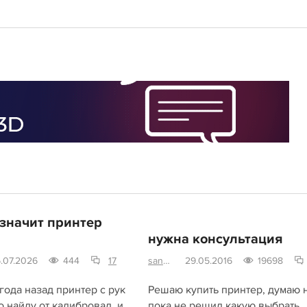
 значит принтер
нужна консультация
6.07.2026
444
17
sanya6530
29.05.2016
19698
года назад принтер с рук
Решаю купить принтер, думаю 
о найду от калибровал, и
пока не решил какую выбрать