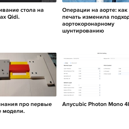
вание стола на
Операции на аорте: как
х Qidi.
печать изменила подход
аортокоронарному
шунтированию
нания про первые
Anycubic Photon Mono 4
 модели.