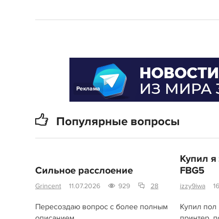
Реклама
Популярные вопросы
Купил я
Сильное расслоение
FBG5
Grincent
11.07.2026
929
28
izzy9iwa
1
Пересоздаю вопрос с более полным
Купил пол 
описанием
принтер, п