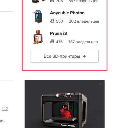
705
597 владельцев
Anycubic Photon
550
202 владельцев
Prusa i3
476
787 владельцев
Все 3D-принтеры
142
но