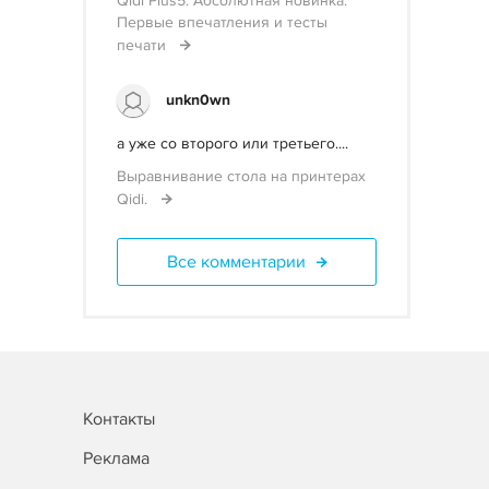
Qidi Plus5. Абсолютная новинка:
Первые впечатления и тесты
печати
unkn0wn
а уже со второго или третьего....
Выравнивание стола на принтерах
Qidi.
Все комментарии
Контакты
Реклама