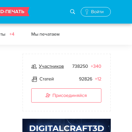
3D-ПЕЧАТЬ
Войти
еты
+4
Мы печатаем
Участников
738250
+340
Статей
92826
+12
Присоединяйся