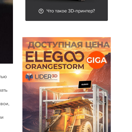
Что такое 3D-принтер?
тью
зать
свои,
ли