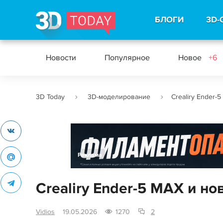
БЛОГИ
3D-
Новости
Популярное
Новое
+6
3D Today
3D-моделирование
Crealiry Ender-
Реклама
Crealiry Ender-5 MAX и но
Vidios
19.05.2026
1270
2