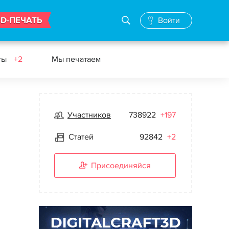
3D-ПЕЧАТЬ
Войти
ты
+2
Мы печатаем
Участников
738922
+197
Статей
92842
+2
Присоединяйся