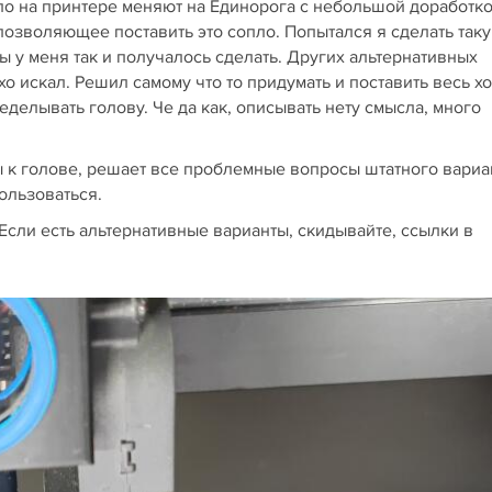
о на принтере меняют на Единорога с небольшой доработко
позволяющее поставить это сопло. Попытался я сделать так
ы у меня так и получалось сделать. Других альтернативных
о искал. Решил самому что то придумать и поставить весь х
еделывать голову. Че да как, описывать нету смысла, много
 к голове, решает все проблемные вопросы штатного вариа
пользоваться.
сли есть альтернативные варианты, скидывайте, ссылки в