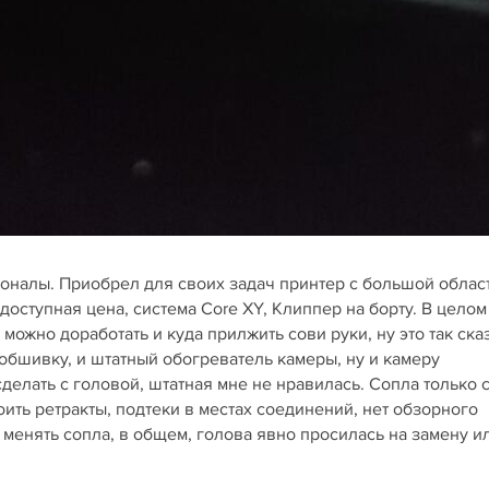
оналы. Приобрел для своих задач принтер с большой облас
оступная цена, система Core XY, Клиппер на борту. В целом
можно доработать и куда прилжить сови руки, ну это так ска
 обшивку, и штатный обогреватель камеры, ну и камеру
делать с головой, штатная мне не нравилась. Сопла только 
оить ретракты, подтеки в местах соединений, нет обзорного
 менять сопла, в общем, голова явно просилась на замену и