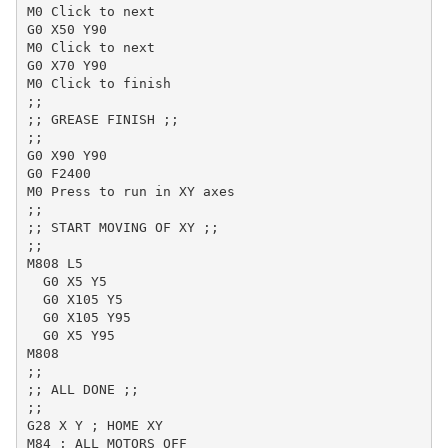
M0 Click to next

G0 X50 Y90

M0 Click to next

G0 X70 Y90

M0 Click to finish

;;

;; GREASE FINISH ;;

;;

G0 X90 Y90

G0 F2400

M0 Press to run in XY axes

;;

;; START MOVING OF XY ;;

;;

M808 L5

  G0 X5 Y5

  G0 X105 Y5

  G0 X105 Y95

  G0 X5 Y95

M808

;;

;; ALL DONE ;;

;;

G28 X Y ; HOME XY

M84 ; ALL MOTORS OFF
