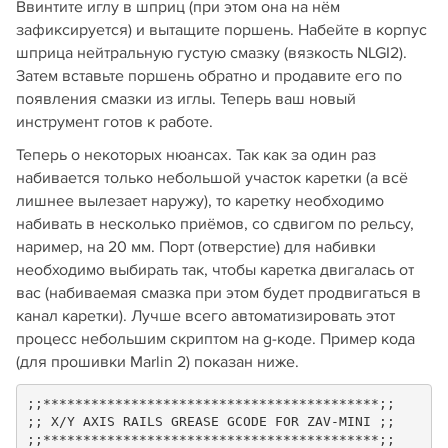
Ввинтите иглу в шприц (при этом она на нём
зафиксируется) и вытащите поршень. Набейте в корпус
шприца нейтральную густую смазку (вязкость NLGI2).
Затем вставьте поршень обратно и продавите его по
появления смазки из иглы. Теперь ваш новый
инструмент готов к работе.
Теперь о некоторых нюансах. Так как за один раз
набивается только небольшой участок каретки (а всё
лишнее вылезает наружу), то каретку необходимо
набивать в несколько приёмов, со сдвигом по рельсу,
наример, на 20 мм. Порт (отверстие) для набивки
необходимо выбирать так, чтобы каретка двигалась от
вас (набиваемая смазка при этом будет продвигаться в
канал каретки). Лучше всего автоматизировать этот
процесс небольшим скриптом на g-коде. Пример кода
(для прошивки Marlin 2) показан ниже.
;;******************************************;;

;; X/Y AXIS RAILS GREASE GCODE FOR ZAV-MINI ;;

;;******************************************;;
