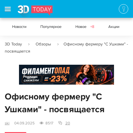
Новости
Популярное
Новое
+8
Акции
3D Today
Обзоры
Офисному фермеру "С Ушками" -
посвящается
Реклама
Офисному фермеру "С
Ушками" - посвящается
ski
04.09.2025
8517
20