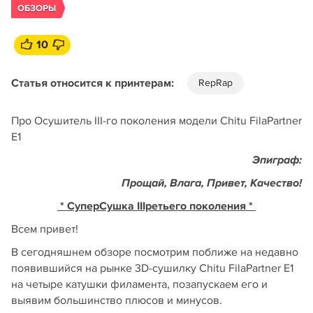
ОБЗОРЫ
10
Статья относится к принтерам:
RepRap
Про Осушитель III-го поколения модели Chitu FilaPartner
E1
Эпиграф:
Прощай, Влага, Привет, Качество!
* СуперСушка IIIретьего поколения *
Всем привет!
В сегодняшнем обзоре посмотрим поближе на недавно
появившийся на рынке 3D-сушилку Chitu FilaPartner E1
на четыре катушки филамента, позапускаем его и
выявим большинство плюсов и минусов.