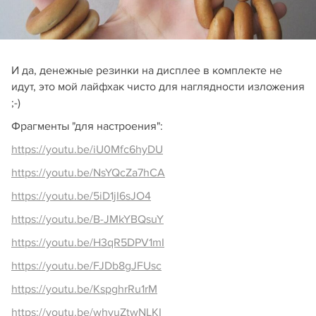
И да, денежные резинки на дисплее в комплекте не
идут, это мой лайфхак чисто для наглядности изложения
;-)
Фрагменты "для настроения":
https://youtu.be/iU0Mfc6hyDU
https://youtu.be/NsYQcZa7hCA
https://youtu.be/5iD1jI6sJO4
https://youtu.be/B-JMkYBQsuY
https://youtu.be/H3qR5DPV1mI
https://youtu.be/FJDb8gJFUsc
https://youtu.be/KspghrRu1rM
https://youtu.be/whyuZtwNLKI