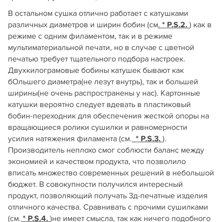
В остальном сушка отлично работает с катушками
различных диаметров и ширин бобин (см
.
* P.S.2.
) как в
режиме с одним филаментом, так и в режиме
мультиматериальной печати, но в случае с цветной
печатью требует тщательного подбора настроек.
Двухкилограмовые бобины катушек бывают как
бОльшего диаметра(не лезут внутрь), так и большей
ширины(не очень распространены у нас). Картонные
катушки вероятно следует вдевать в пластиковый
бобин-переходник для обеспечения жесткой опоры на
вращающиеся ролики сушилки и равномерности
усилия натяжения филамента (см.
* P.S.3.
).
Производитель неплохо смог соблюсти баланс между
экономией и качеством продукта, что позволило
вписать множество современных решений в небольшой
бюджет. В совокупности получился интересный
продукт, позволяющий получать 3д-печатные изделия
отличного качества. Сравнивать с прочими сушилками
(см.
* P.S.4.
)не имеет смысла, так как ничего подобного