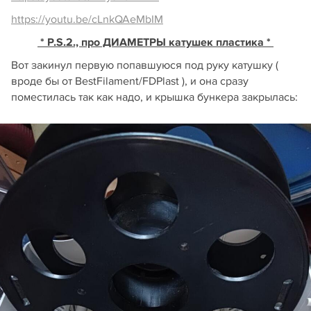
https://youtu.be/cLnkQAeMbIM
* P.S.2., про ДИАМЕТРЫ катушек пластика *
Вот закинул первую попавшуюся под руку катушку (
вроде бы от BestFilament/FDPlast ), и она сразу
поместилась так как надо, и крышка бункера закрылась: