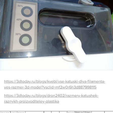
https://3dtoday.ru/blogs/kvebl/vse-katuski-dlya-filamenta-
ves-razmer-3d-model?ysclid=mf2w0r6h3d887998115
https://3dtoday.ru/blogs/dron2402/razmery-katushek-
raznykh-proizvoditeley-plastika