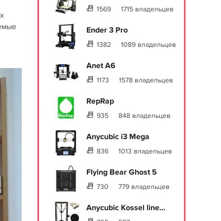
1569
1715 владельцев
х
емые
Ender 3 Pro
1382
1089 владельцев
Anet A6
1173
1578 владельцев
RepRap
935
848 владельцев
Anycubic i3 Mega
836
1013 владельцев
Flying Bear Ghost 5
730
779 владельцев
Anycubic Kossel line...