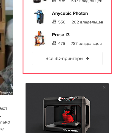
705
597 владельцев
Anycubic Photon
550
202 владельцев
Prusa i3
476
787 владельцев
Все 3D-принтеры
ают
,
олько
ые