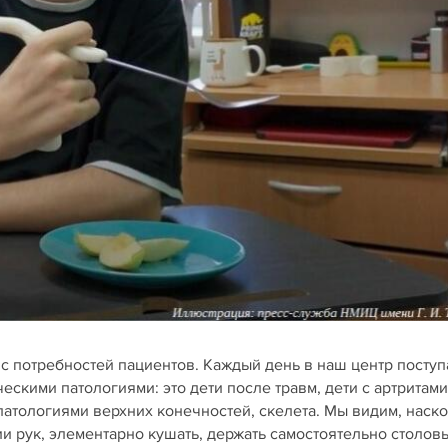
с потребностей пациентов. Каждый день в наш центр поступ
скими патологиями: это дети после травм, дети с артритами
тологиями верхних конечностей, скелета. Мы видим, наск
и рук, элементарно кушать, держать самостоятельно столов