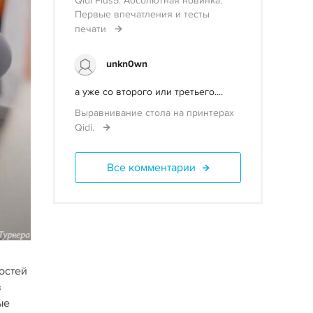
Qidi Plus5. Абсолютная новинка:
Первые впечатления и тесты
печати
unkn0wn
а уже со второго или третьего....
Выравнивание стола на принтерах
Qidi.
Все комментарии
остей
в
ые