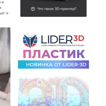
ы в
а
Что такое 3D-принтер?
ург и