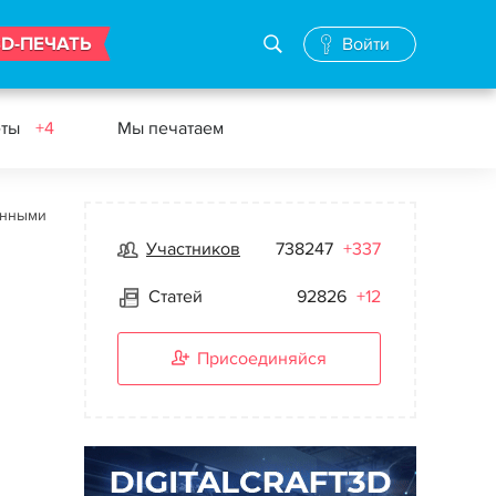
3D-ПЕЧАТЬ
Войти
еты
+4
Мы печатаем
енными
Участников
738247
+337
Статей
92826
+12
Присоединяйся