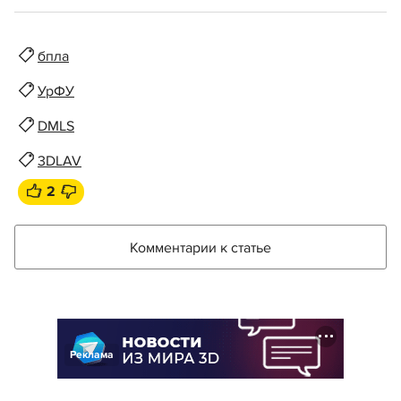
бпла
УрФУ
DMLS
3DLAV
2
Комментарии к статье
Реклама