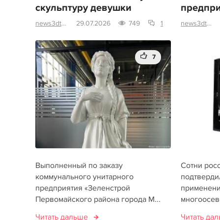
скульптуру девушки
предпри
news3dtoday
29.07.2026
749
1
news3dtoday
7
Выполненный по заказу
Сотни рос
коммунального унитарного
подтверди
предприятия «Зеленстрой
применени
Первомайского района города М...
многоосево
Читать дальше
Читать да