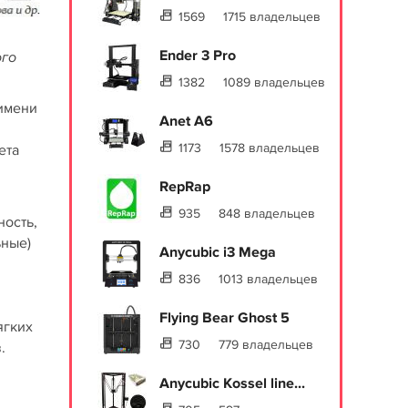
1569
1715 владельцев
Ender 3 Pro
ого
1382
1089 владельцев
 имени
Anet A6
1173
1578 владельцев
ета
RepRap
935
848 владельцев
ность,
ьные)
Anycubic i3 Mega
836
1013 владельцев
,
Flying Bear Ghost 5
ягких
730
779 владельцев
.
Anycubic Kossel line...