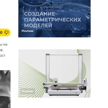
Реклама
0
ы на
в.
ост
Реклама