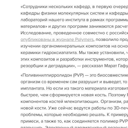
«Сотрудники нескольких кафедр, в первую очеред
кафедры физики молекулярных систем и кафедры 
лабораторий нашего института в рамках програм
материалов» и других программ занимаются расче
Исследование, проведенное совместно с российс
опубликованы в журнале Polymers
, позволило пр
изучении органоминеральных композитов на осно
керамики гидроксиапатита. Мы также установили, 
этих композитов и разработки инструментов, кото
резорбции и деградации», — рассказал Марат Гафу
«Поливинилпирролидон (PVP) — это биосовместимы
организм со временем сам разрушит и выведет, то
имплантата. Но если из такого материала изготови
быстрее, чем сформируется новая кость. Поэтому
компонентов костей млекопитающих. Организм, раз
новой кости. Уже сейчас ведутся работы по 3D-пе
проблемы, которые необходимо решать. К примеру
примеси, а также то, как соединяется полимер PVP
разрушить. Электронный парамагнитный резонанс