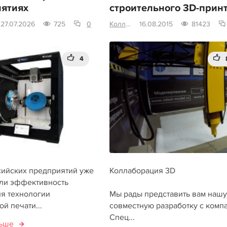
ятиях
строительного 3D-прин
27.07.2026
725
0
Коллаборация 3D
16.08.2015
81423
4
сийских предприятий уже
Коллаборация 3D
ли эффективность
я технологии
Мы рады представить вам нашу
й печати...
совместную разработку с комп
Спец...
льше