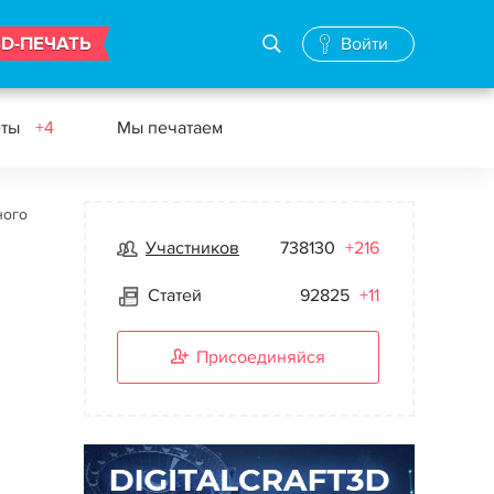
3D-ПЕЧАТЬ
Войти
еты
+4
Мы печатаем
ного
Участников
738130
+216
Статей
92825
+11
Присоединяйся