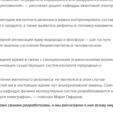
приложений», — рассказал доцент кафедры квантовой элект
 методов магнитного резонанса можно контролировать соста
о продукта, а также выявлять дефекты в полимер-керамиче
ерной релаксации ядер водорода и фосфора — шаг на пути
я анализа состояния биоимплантатов в человеческом
леднее время в связи с санкционными ограничениями возни
ернизации существующих систем контроля природных и
ении магнитного резонанса, не являются в этом случае
тей им в настоящее время нет альтернативной замены. Сейч
 на кафедре физики молекулярных систем разрабатываются 
для томографии», — пояснил Марат Гафуров.
нами своими разработками, и мы расскажем о них всему ми