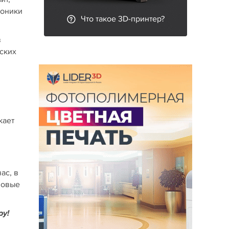
роники
Что такое 3D-принтер?
в
ских
кает
ас, в
новые
ру!