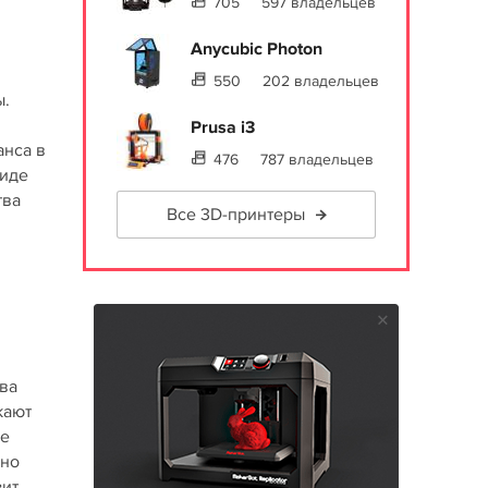
705
597 владельцев
Anycubic Photon
550
202 владельцев
ы.
Prusa i3
анса в
476
787 владельцев
виде
тва
Все 3D-принтеры
ва
кают
ые
дно
ит,