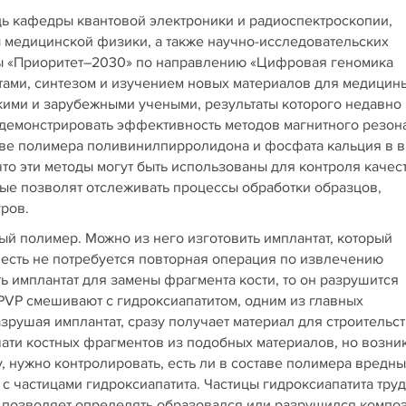
ь кафедры квантовой электроники и радиоспектроскопии,
медицинской физики, а также научно-исследовательских
мы «Приоритет–2030» по направлению «Цифровая геномика
тами, синтезом и изучением новых материалов для медицин
кими и зарубежными учеными, результаты которого недавно
одемонстрировать эффективность методов магнитного резон
ве полимера поливинилпирролидона и фосфата кальция в 
что эти методы могут быть использованы для контроля качес
рые позволят отслеживать процессы обработки образцов,
ров.
й полимер. Можно из него изготовить имплантат, который
 есть не потребуется повторная операция по извлечению
ть имплантат для замены фрагмента кости, то он разрушится
 PVP смешивают с гидроксиапатитом, одним из главных
рушая имплантат, сразу получает материал для строительст
чати костных фрагментов из подобных материалов, но возни
, нужно контролировать, есть ли в составе полимера вредн
 с частицами гидроксиапатита. Частицы гидроксиапатита тру
 позволяет определять образовался или разрушился композ