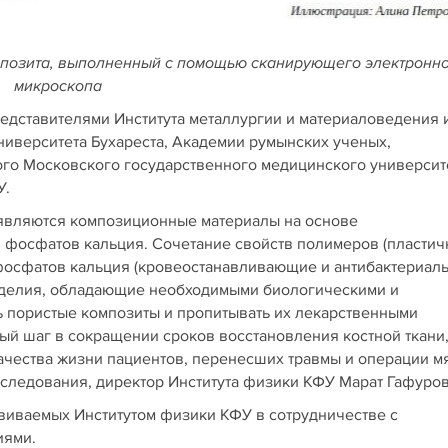
мпозита, выполненный с помощью сканирующего электронн
микроскопа
едставителями Института металлургии и материаловедения
ниверситета Бухареста, Академии румынских ученых,
вого Московского государственного медицинского университ
У.
являются композиционные материалы на основе
фосфатов кальция. Сочетание свойств полимеров (пластич
 фосфатов кальция (кровеостанавливающие и антибактериал
изделия, обладающие необходимыми биологическими и
ь пористые композиты и пропитывать их лекарственными
ный шаг в сокращении сроков восстановления костной ткани
чества жизни пациентов, перенесших травмы и операции м
исследования, директор Института физики КФУ Марат Гафуров
виваемых Институтом физики КФУ в сотрудничестве с
иями.