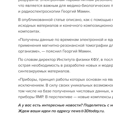
что является важным для медико-биологических 
и радиоспектроскопии Георгий Мамин.
В опубликованной статье описано, как с помощью
исходных материалов и конечного композиционног
композитах.
«Получены данные по временам электронной и яд
применения магнитно-резонансной томографии дл
организме», — пояснил Георгий Мамин.
По словам директор Института физики КФУ, в пос
острая необходимость в разработке новых и мод
синтезируемых материалов.
«Приборы, принцип работы которых основан на явл
исключением. В силу своих уникальных возможнос
том числе на базе полученных числовых данных,
приборы ЯМР. В перспективе — новые комплексы 
А у вас есть интересные новости? Поделитесь с 
Ждем ваши идеи по адресу news@3Dtoday.ru.