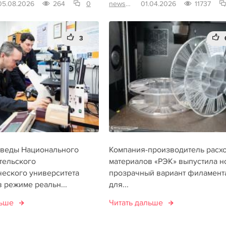
05.08.2026
264
0
news3dtoday
01.04.2026
11737
3
веды Национального
Компания-производитель расх
тельского
материалов «РЭК» выпустила н
ческого университета
прозрачный вариант филамент
 режиме реальн...
для...
льше
Читать дальше