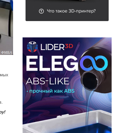
Что такое 3D-принтер?
емых
в.
ру!