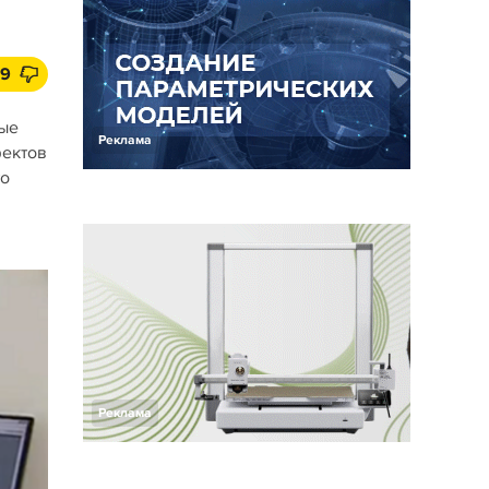
9
ные
Реклама
фектов
то
Реклама