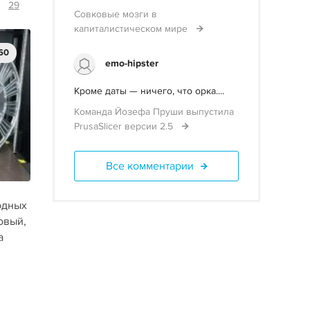
29
Совковые мозги в
капиталистическом мире
60
emo-hipster
Кроме даты — ничего, что орка....
Команда Йозефа Пруши выпустила
PrusaSlicer версии 2.5
Все комментарии
одных
овый,
а