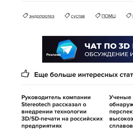
эндопротез
сустав
ПОМЦ
Реклама
Еще больше интересных ста
Руководитель компании
Ученые
Stereotech рассказал о
обнаруж
внедрении технологии
перспе
3D/5D-печати на российских
высоко
предприятиях
сплавов