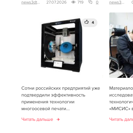
news3dtoday
27.07.2026
719
0
news3dtoday
4
Сотни российских предприятий уже
Материало
подтвердили эффективность
исследова
применения технологии
технологи
многоосевой печати...
«МИСИС» в
Читать дальше
Читать да