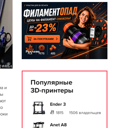
Реклама
Популярные
а и
3D-принтеры
ты
ают
Ender 3
ко
1815
1506 владельцев
роки
Anet A8