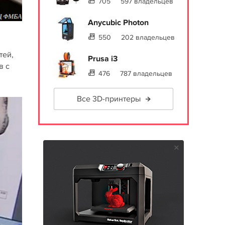
705
597 владельцев
Anycubic Photon
550
202 владельцев
тей,
Prusa i3
в с
476
787 владельцев
Все 3D-принтеры