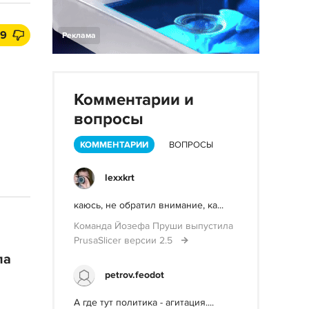
9
Реклама
Комментарии и
вопросы
КОММЕНТАРИИ
ВОПРОСЫ
lexxkrt
каюсь, не обратил внимание, ка...
Команда Йозефа Пруши выпустила
PrusaSlicer версии 2.5
ла
petrov.feodot
А где тут политика - агитация....