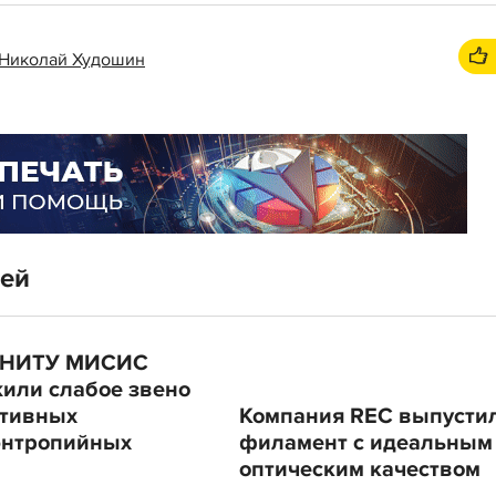
Николай Худошин
тей
 НИТУ МИСИС
или слабое звено
ктивных
Компания REC выпусти
энтропийных
филамент с идеальным
оптическим качеством