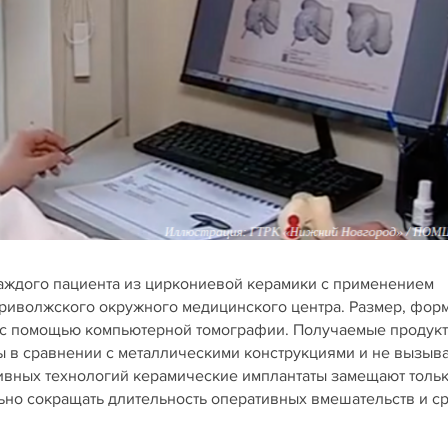
каждого пациента из циркониевой керамики c применением
риволжского окружного медицинского центра. Размер, форм
 с помощью компьютерной томографии. Получаемые продук
ы в сравнении с металлическими конструкциями и не вызыв
ивных технологий керамические имплантаты замещают толь
ьно сокращать длительность оперативных вмешательств и с