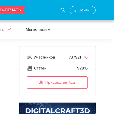
3D-ПЕЧАТЬ
Войти
еты
+1
Мы печатаем
Участников
737921
+6
Статей
92816
Присоединяйся