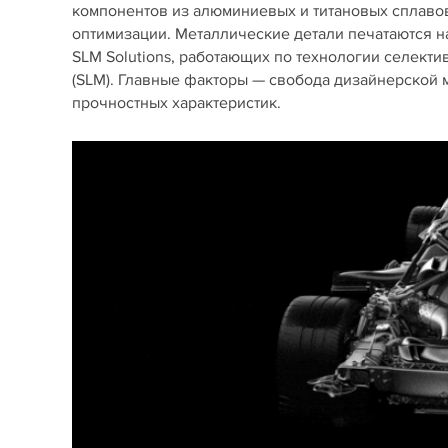
компонентов из алюминиевых и титановых сплаво
оптимизации. Металлические детали печатаются 
SLM Solutions, работающих по технологии селек
(SLM). Главные факторы — свобода дизайнерской 
прочностных характеристик.