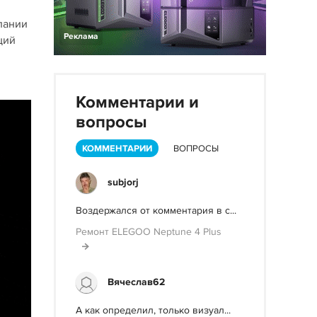
пании
Реклама
ций
Комментарии и
вопросы
КОММЕНТАРИИ
ВОПРОСЫ
subjorj
Воздержался от комментария в с...
Ремонт ELEGOO Neptune 4 Plus
Вячеслав62
А как определил, только визуал...