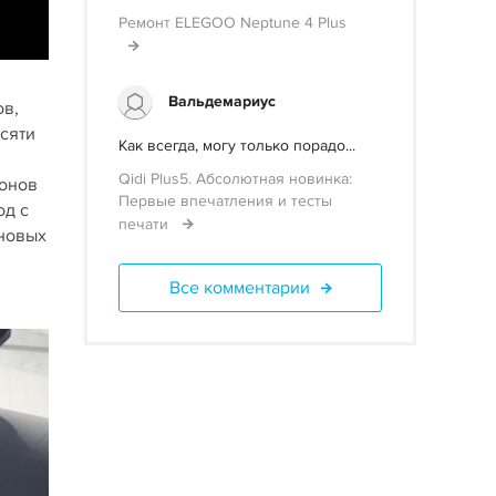
Ремонт ELEGOO Neptune 4 Plus
Вальдемариус
ов,
сяти
Как всегда, могу только порадо...
Qidi Plus5. Абсолютная новинка:
ионов
Первые впечатления и тесты
од с
печати
 новых
Все комментарии