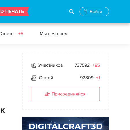
3D-ПЕЧАТЬ
Войти
 Ответы
+5
Мы печатаем
Участников
737592
+85
Статей
92809
+1
Присоединяйся
 к