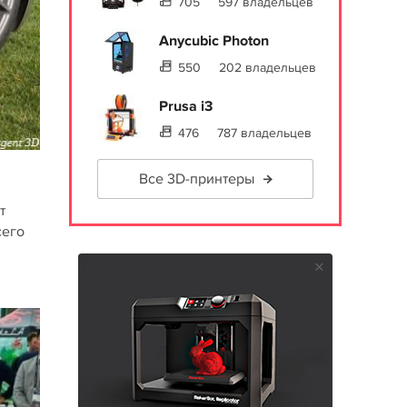
705
597 владельцев
Anycubic Photon
550
202 владельцев
Prusa i3
476
787 владельцев
Все 3D-принтеры
т
сего