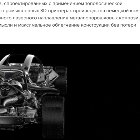
в, спроектированных с применением топологической
на промышленных 3D-принтерах производства немецкой ком
тивного лазерного наплавления металлопорошковых компози
мысли и максимальное облегчение конструкции без потери