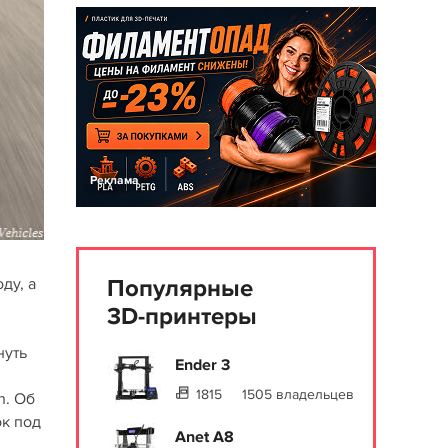
Реклама
ду, а
Популярные
3D-принтеры
нуть
Ender 3
1815
1505 владельцев
n. Об
ок под
Anet A8