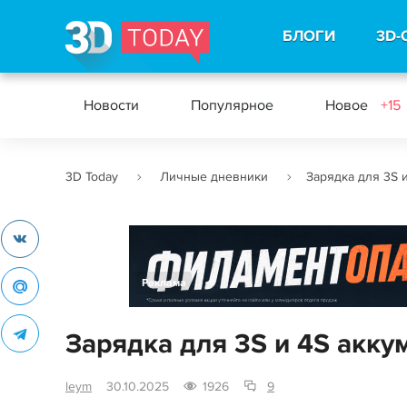
БЛОГИ
3D-
Новости
Популярное
Новое
+15
3D Today
Личные дневники
Зарядка для 3S и
Реклама
Зарядка для 3S и 4S акку
leym
30.10.2025
1926
9