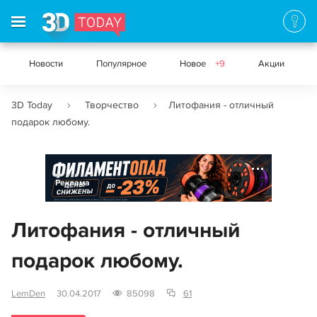
Новости
Популярное
Новое
+9
Акции
3D Today
Творчество
Литофания - отличный
подарок любому.
Реклама
Литофания - отличный
подарок любому.
LemDen
30.04.2017
85098
61