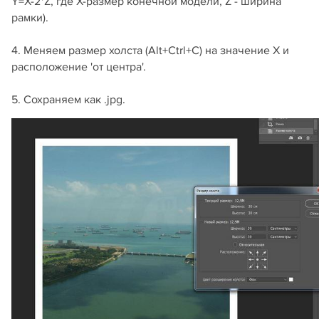
Y=X-2*Z, где X-размер конечной модели, Z - ширина
рамки).
4. Меняем размер холста (Alt+Ctrl+C) на значение X и
расположение 'от центра'.
5. Сохраняем как .jpg.