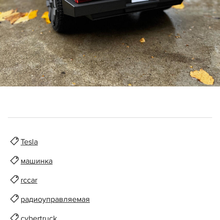
Tesla
машинка
rccar
радиоуправляемая
cybertruck