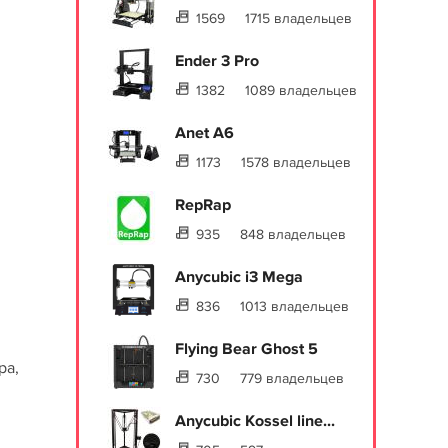
1569
1715 владельцев
Ender 3 Pro
1382
1089 владельцев
Anet A6
1173
1578 владельцев
RepRap
935
848 владельцев
Anycubic i3 Mega
836
1013 владельцев
Flying Bear Ghost 5
ра,
730
779 владельцев
Anycubic Kossel line...