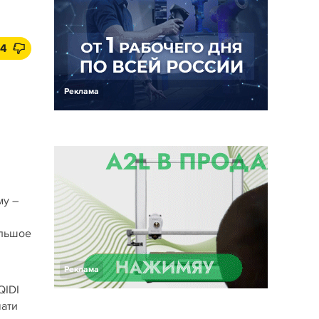
14
Реклама
му –
ольшое
Реклама
QIDI
чати