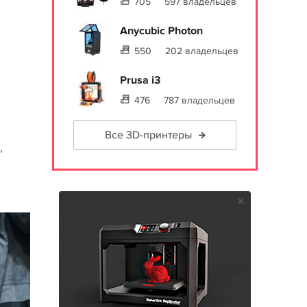
705
597 владельцев
Anycubic Photon
550
202 владельцев
Prusa i3
476
787 владельцев
Все 3D-принтеры
,