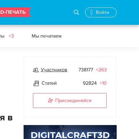
3D-ПЕЧАТЬ
Войти
еты
+3
Мы печатаем
Участников
738177
+263
Статей
92824
+10
Присоединяйся
я в