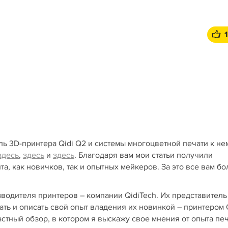
ль 3D-принтера Qidi Q2 и системы многоцветной печати к не
здесь
,
здесь
и
здесь
. Благодаря вам мои статьи получили
а, как новичков, так и опытных мейкеров. За это все вам б
водителя принтеров – компании QidiTech. Их представитель
ть и описать свой опыт владения их новинкой – принтером 
астный обзор, в котором я выскажу свое мнения от опыта пе