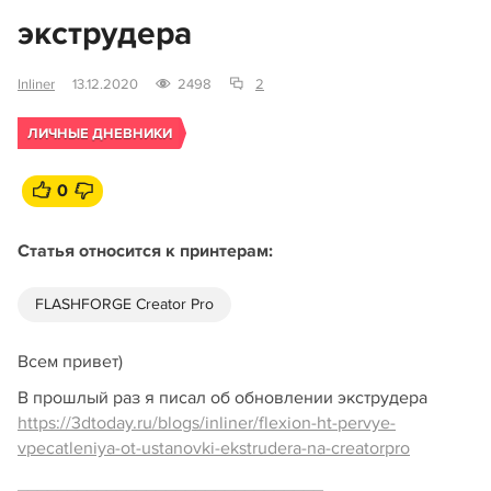
экструдера
Inliner
13.12.2020
2498
2
ЛИЧНЫЕ ДНЕВНИКИ
0
Статья относится к принтерам:
FLASHFORGE Creator Pro
Всем привет)
В прошлый раз я писал об обновлении экструдера
https://3dtoday.ru/blogs/inliner/flexion-ht-pervye-
vpecatleniya-ot-ustanovki-ekstrudera-na-creatorpro
_______________________________