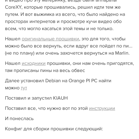
и видео про эту материнку, везде были аппараты
CoreXY, которые прошивались, решил идти тем же
путем. И вот выжимка из всего, что было найдено на
просторах интернетов и просмотре кучи видео обо
всем, что могло касаться этой темы и не только.
Нашел
оригинальные прошивки
, это для того, чтобы
можно было все вернуть, если вдруг все пойдет по пи...
(не по плану) или очень захочется вернуться на Marlin.
Нашел
исходники
прошивки, они нам очень пригодятся,
там прописаны пины на весь обвес
Далее установил Debian на Orange PI PC найти
можно
тут
Поставил и запустил KIAUH
Поставил все, что нужно вот по этой
инструкции
И понеслась
Конфиг для сборки прошивки следующий: