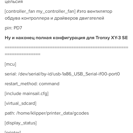
цельсия
[controller_fan my_controller_fan] #это вентилятор
обдува контроллера и драйверов двигателей
pin: PD7
Ну и наконец полная конфигурация для Tronxy XY-3 SE
====================================================
===============
[mcu]
serial: /dev/serial/by-id/usb-1a86_USB_Serial-if00-port0
restart_method: command
[include mainsail.cfg]
[virtual_sdcard]
path: /home/klipper/printer_data/gcodes
[display_status]
[printer]