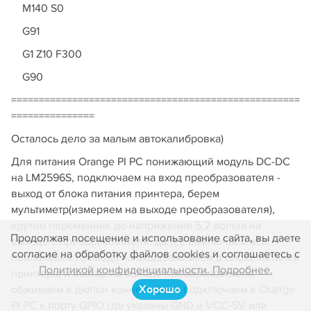
M140 S0
G91
G1 Z10 F300
G90
====================================================
===============
Осталось дело за малым автокалибровка)
Для питания Orange PI PC понижающий модуль DC-DC
на LM2596S, подключаем на вход преобразователя -
выход от блока питания принтера, берем
мультиметр(измеряем на выходе преобразователя),
крутим переменник до напряжения 5.2 вольта на
Продолжая посещение и использование сайта, вы даете
выходе с преобразователя, далее выключаем все,
согласие на обработку файлов cookies и соглашаетесь с
припаиваем провода на вход(зажимаем в блоке питания
Политикой конфиденциальности. Подробнее.
принтера) и выход, на выходе преобразователя
Хорошо
обжимаем в дюпон коннекторы и подключаем в Orange
PI PC к порту GPIO где указаны GND и VCC-5V или