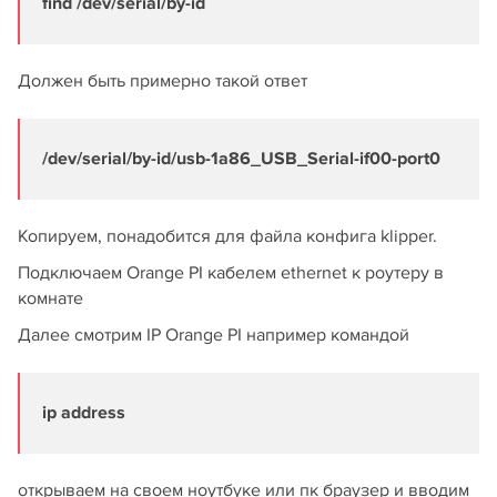
find /dev/serial/by-id
Должен быть примерно такой ответ
/dev/serial/by-id/usb-1a86_USB_Serial-if00-port0
Копируем, понадобится для файла конфига klipper.
Подключаем Orange PI кабелем ethernet к роутеру в
комнате
Далее смотрим IP Orange PI например командой
ip address
открываем на своем ноутбуке или пк браузер и вводим