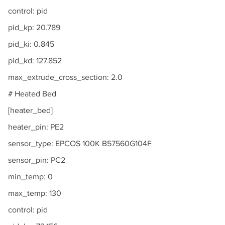
control: pid
pid_kp: 20.789
pid_ki: 0.845
pid_kd: 127.852
max_extrude_cross_section: 2.0
# Heated Bed
[heater_bed]
heater_pin: PE2
sensor_type: EPCOS 100K B57560G104F
sensor_pin: PC2
min_temp: 0
max_temp: 130
control: pid