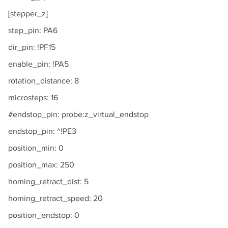
[stepper_z]
step_pin: PA6
dir_pin: !PF15
enable_pin: !PA5
rotation_distance: 8
microsteps: 16
#endstop_pin: probe:z_virtual_endstop
endstop_pin: ^!PE3
position_min: 0
position_max: 250
homing_retract_dist: 5
homing_retract_speed: 20
position_endstop: 0