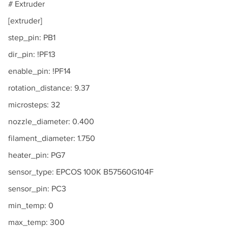
# Extruder
[extruder]
step_pin: PB1
dir_pin: !PF13
enable_pin: !PF14
rotation_distance: 9.37
microsteps: 32
nozzle_diameter: 0.400
filament_diameter: 1.750
heater_pin: PG7
sensor_type: EPCOS 100K B57560G104F
sensor_pin: PC3
min_temp: 0
max_temp: 300