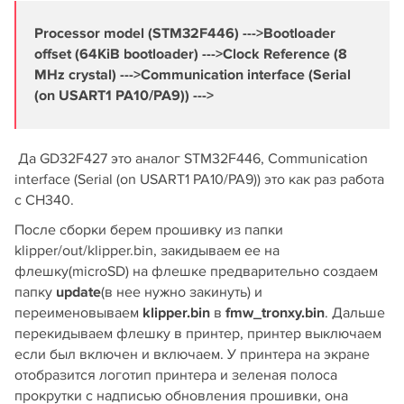
Processor model (STM32F446) --->Bootloader
offset (64KiB bootloader) --->Clock Reference (8
MHz crystal) --->Communication interface (Serial
(on USART1 PA10/PA9)) --->
Да GD32F427 это аналог STM32F446, Communication
interface (Serial (on USART1 PA10/PA9)) это как раз работа
с CH340.
После сборки берем прошивку из папки
klipper/out/klipper.bin, закидываем ее на
флешку(microSD) на флешке предварительно создаем
папку
update
(в нее нужно закинуть) и
переименовываем
klipper.bin
в
fmw_tronxy.bin
. Дальше
перекидываем флешку в принтер, принтер выключаем
если был включен и включаем. У принтера на экране
отобразится логотип принтера и зеленая полоса
прокрутки с надписью обновления прошивки, она