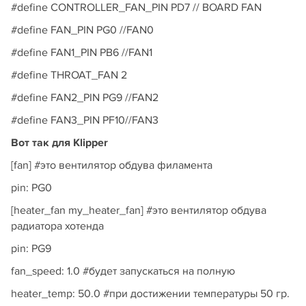
#define CONTROLLER_FAN_PIN PD7 // BOARD FAN
#define FAN_PIN PG0 //FAN0
#define FAN1_PIN PB6 //FAN1
#define THROAT_FAN 2
#define FAN2_PIN PG9 //FAN2
#define FAN3_PIN PF10//FAN3
Вот так для Klipper
[fan] #это вентилятор обдува филамента
pin: PG0
[heater_fan my_heater_fan] #это вентилятор обдува
радиатора хотенда
pin: PG9
fan_speed: 1.0 #будет запускаться на полную
heater_temp: 50.0 #при достижении температуры 50 гр.