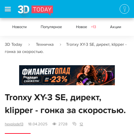
Новости
Популярное
Новое
+13
Акции
3D Today
Техничка
Tronxy XY-3 SE, директ, klipper -
гонка за скоростью.
Реклама
Tronxy XY-3 SE, директ,
klipper - гонка за скоростью.
hexplode13
18.04.2025
2728
12