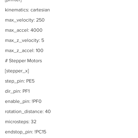
kinematics: cartesian
max_velocity: 250
max_accel: 4000
max_z_velocity: 5
max_z_accel: 100
# Stepper Motors
[stepper_x]
step_pin: PE5
dir_pin: PF1
enable_pin: !PF0
rotation_distance: 40
microsteps: 32
endstop_pin: !PC15