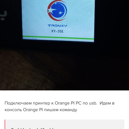
Подключаем принтер к Orange PI PC по usb. Идем в
консоль Orange PI пишем команду