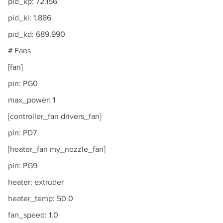
pid_kp: 72.156
pid_ki: 1.886
pid_kd: 689.990
# Fans
[fan]
pin: PG0
max_power: 1
[controller_fan drivers_fan]
pin: PD7
[heater_fan my_nozzle_fan]
pin: PG9
heater: extruder
heater_temp: 50.0
fan_speed: 1.0