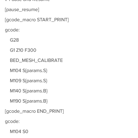
[pause_resume]
[gcode_macro START_PRINT]
gcode:
G28
G1 Z10 F300
BED_MESH_CALIBRATE
M104 S{params.S}
M109 S{params.S}
M140 S{params.B}
M190 S{params.B}
[gcode_macro END_PRINT]
gcode:
M104 S0