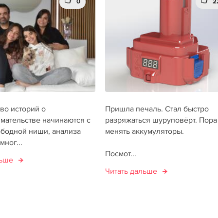
0
2
во историй о
Пришла печаль. Стал быстро
мательстве начинаются с
разряжаться шуруповёрт. Пора
ободной ниши, анализа
менять аккумуляторы.
мног...
Посмот...
льше
Читать дальше