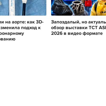
и на аорте: как 3D-
Запоздалый, но актуал
изменила подход к
обзор выставки TCT AS
ронарному
2026 в видео формате
ованию