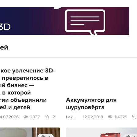
тей
ское увлечение 3D-
 превратилось в
й бизнес —
, в которой
гии объединили
Аккумулятор для
ей и детей
шуруповёрта
4.07.2026
2037
2
LexNonScripta
12.02.2018
114225