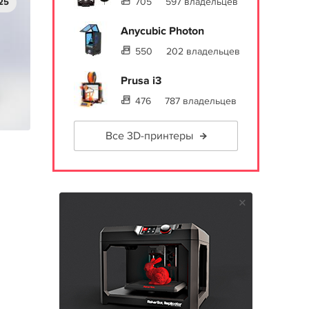
705
597 владельцев
25
Anycubic Photon
550
202 владельцев
Prusa i3
476
787 владельцев
Все 3D-принтеры