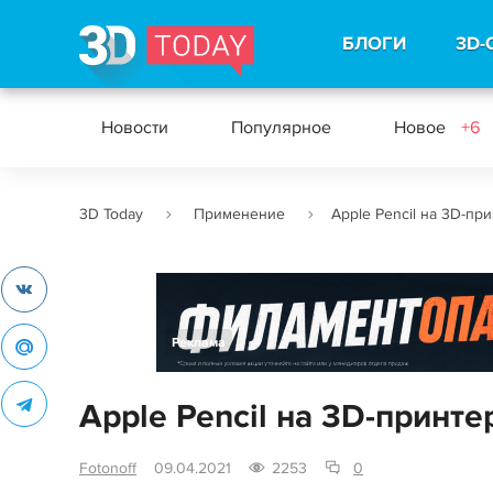
БЛОГИ
3D-
Новости
Популярное
Новое
+6
3D Today
Применение
Apple Pencil на 3D-пр
Реклама
Apple Pencil на 3D-принте
Fotonoff
09.04.2021
2253
0