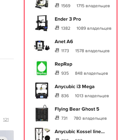
1569
1715 владельцев
Ender 3 Pro
1382
1089 владельцев
Anet A6
1173
1578 владельцев
RepRap
935
848 владельцев
Anycubic i3 Mega
836
1013 владельцев
Flying Bear Ghost 5
731
780 владельцев
121
Anycubic Kossel line...