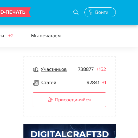
3D-ПЕЧАТЬ
Войти
ты
+2
Мы печатаем
Участников
738877
+152
Статей
92841
+1
Присоединяйся