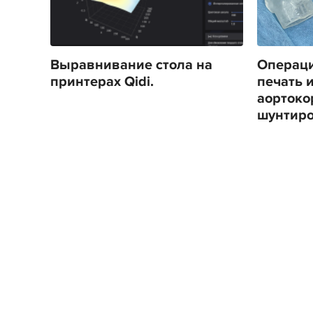
Выравнивание стола на
Операци
принтерах Qidi.
печать 
аортоко
шунтир