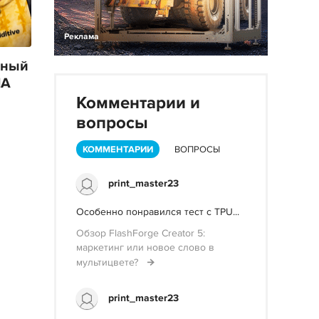
Реклама
ьный
IA
Комментарии и
вопросы
КОММЕНТАРИИ
ВОПРОСЫ
print_master23
Особенно понравился тест с TPU...
Обзор FlashForge Creator 5:
маркетинг или новое слово в
мультицвете?
print_master23