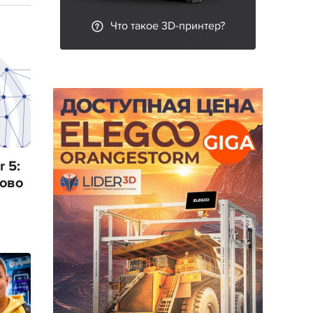
Что такое 3D-принтер?
 5:
лово