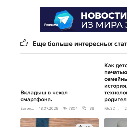
Реклама
Еще больше интересных ста
Как дет
печатью
семейны
история
Вкладыш в чехол
техноло
смартфона.
родител
Евгениваныч
18.07.2026
7804
38
iGo3D Россия
2