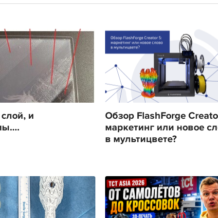
слой, и
Обзор FlashForge Creator
....
маркетинг или новое с
в мультицвете?