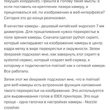
текущих координат). Пришла в голову такая мысль: а
если поставить на крепление лазера камеру, и
прицеливаться ей, по изображению в веб-интерфейсе?
Сегодня это до конца реализовал.
В качестве камеры - дешевый китайский эндоскоп 7 мм
диаметром. Для прицеливания нужно перекрестье в
поле зрения камеры. Сначала сделал python скрипт,
который накладывает на изображение камеры в центр
кадра метку в виде перекрестья и окружности. Затем
deepseek подсказал мне, как завернуть этот скрипт в
systemd-сервис, который создает веб-сервер, к
которому и подключается mainsail как к сетевой камере.
Все работало.
Затем этот же deepseek подсказал мне, что в mainsail
для веб-камеры есть встроенная функция наложения
такого перекрестья на изображение. Это используется
для выравнивания голов в IDEX принтерах. Это еще
проще - одна галочка в настройках камеры - Nozzle
crosshair.