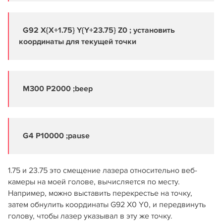
G92 X{X+1.75} Y{Y+23.75} Z0 ; установить
координаты для текущей точки
M300 P2000 ;beep
G4 P10000 ;pause
1.75 и 23.75 это смещение лазера относительно веб-
камеры на моей голове, вычисляется по месту.
Например, можно выставить перекрестье на точку,
затем обнулить координаты G92 X0 Y0, и передвинуть
голову, чтобы лазер указывал в эту же точку.