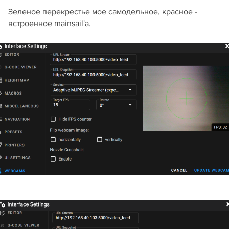
Зеленое перекрестье мое самодельное, красное -
встроенное mainsail'a.