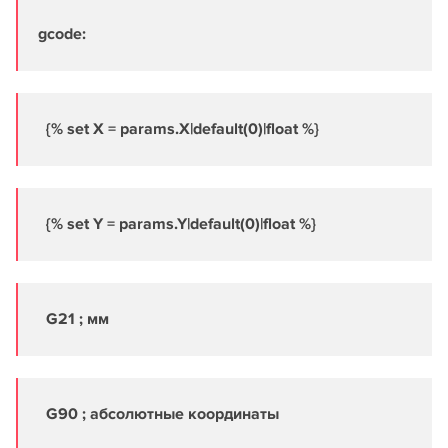
gcode:
{% set X = params.X|default(0)|float %}
{% set Y = params.Y|default(0)|float %}
G21 ; мм
G90 ; абсолютные координаты