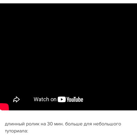
длинный ролик на 30 мин. больше для небольшого
туториала: