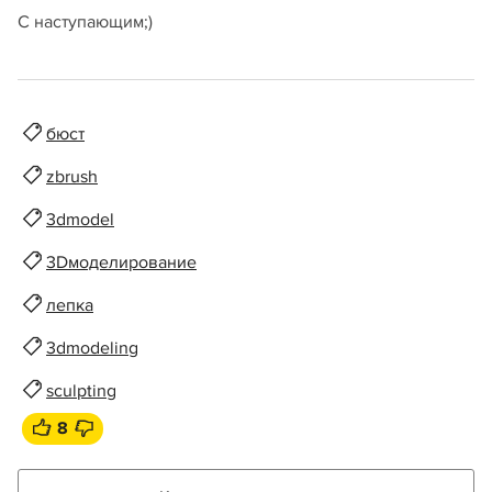
С наступающим;)
бюст
zbrush
3dmodel
3Dмоделирование
лепка
3dmodeling
sculpting
8