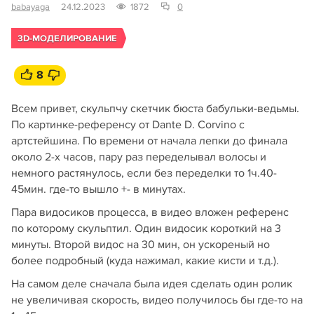
babayaga
24.12.2023
1872
0
3D-МОДЕЛИРОВАНИЕ
8
Всем привет, скульпчу скетчик бюста бабульки-ведьмы.
По картинке-референсу от Dante D. Corvino с
артстейшина. По времени от начала лепки до финала
около 2-х часов, пару раз переделывал волосы и
немного растянулось, если без переделки то 1ч.40-
45мин. где-то вышло +- в минутах.
Пара видосиков процесса, в видео вложен референс
по которому скульптил. Один видосик короткий на 3
минуты. Второй видос на 30 мин, он ускореный но
более подробный (куда нажимал, какие кисти и т.д.).
На самом деле сначала была идея сделать один ролик
не увеличивая скорость, видео получилось бы где-то на