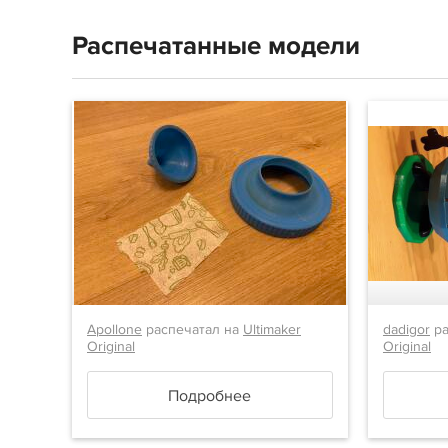
Распечатанные модели
Apollone
распечатал на
Ultimaker
dadigor
ра
Original
Original
Подробнее