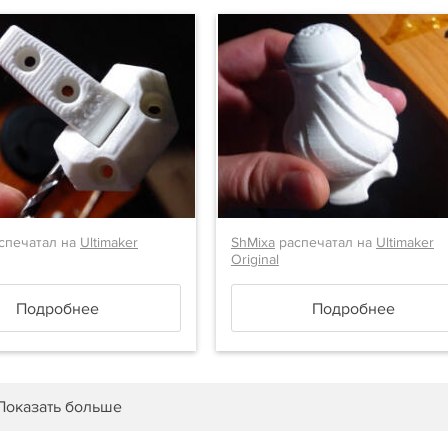
спечатал на
Ultimaker
ShMixa
распечатал на
Ultimaker
Original
Подробнее
Подробнее
Показать больше