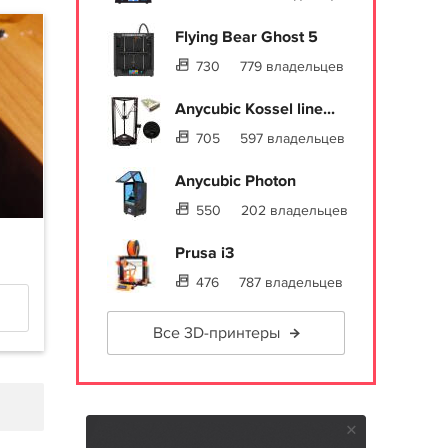
Flying Bear Ghost 5
730
779 владельцев
Anycubic Kossel line...
705
597 владельцев
Anycubic Photon
550
202 владельцев
Prusa i3
476
787 владельцев
Все 3D-принтеры