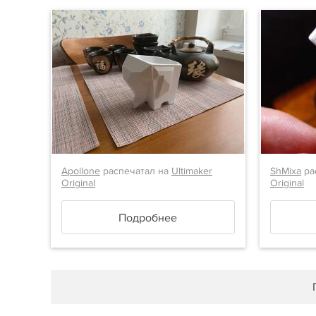
Apollone
распечатал на
Ultimaker
ShMixa
ра
Original
Original
Подробнее