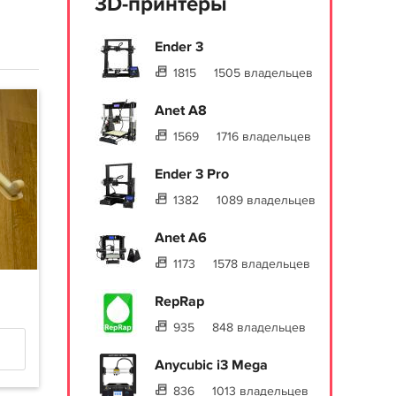
3D-принтеры
Ender 3
1815
1505 владельцев
Anet A8
1569
1716 владельцев
Ender 3 Pro
1382
1089 владельцев
Anet A6
1173
1578 владельцев
RepRap
935
848 владельцев
Anycubic i3 Mega
836
1013 владельцев