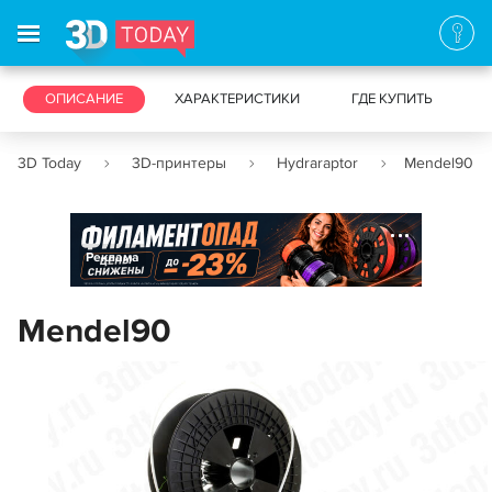
3D-ПРИНТЕРЫ
ОПИСАНИЕ
ХАРАКТЕРИСТИКИ
3D-СКАНЕРЫ
ГДЕ КУПИТЬ
3D Today
3D-принтеры
Hydraraptor
Mendel90
Реклама
Mendel90