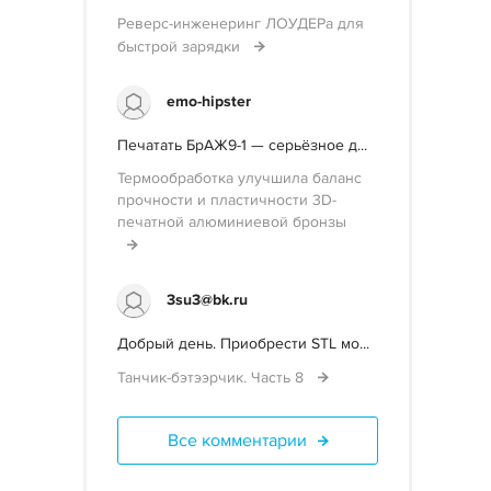
Реверс-инженеринг ЛОУДЕРа для
быстрой зарядки
emo-hipster
Печатать БрАЖ9-1 — серьёзное д...
Термообработка улучшила баланс
прочности и пластичности 3D-
печатной алюминиевой бронзы
3su3@bk.ru
Добрый день. Приобрести STL мо...
Танчик-бэтээрчик. Часть 8
Все комментарии