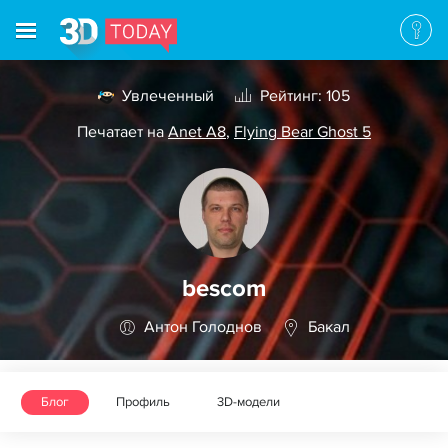
Увлеченный
Рейтинг: 105
Печатает на
Anet A8
,
Flying Bear Ghost 5
bescom
Антон Голоднов
Бакал
Блог
Профиль
3D-модели