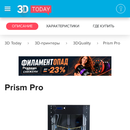
3D-ПРИНТЕРЫ
ОПИСАНИЕ
ХАРАКТЕРИСТИКИ
3D-СКАНЕРЫ
ГДЕ КУПИТЬ
3D Today
3D-принтеры
3DQuality
Prism Pro
Реклама
Prism Pro