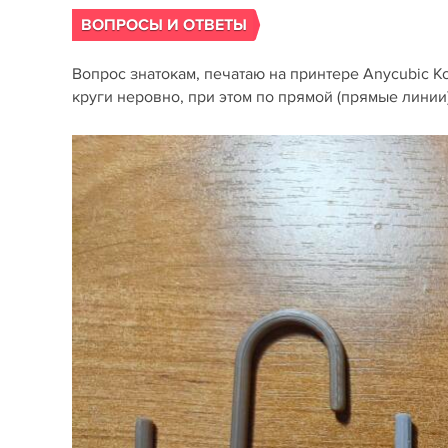
ВОПРОСЫ И ОТВЕТЫ
Вопрос знатокам, печатаю на принтере Anycubic Ko
круги неровно, при этом по прямой (прямые линии