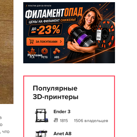
Реклама
Популярные
3D-принтеры
Ender 3
а
1815
1506 владельцев
то
 что
Anet A8