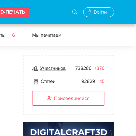
3D-ПЕЧАТЬ
Войти
еты
+6
Мы печатаем
Участников
738286
+376
Статей
92829
+15
Присоединяйся