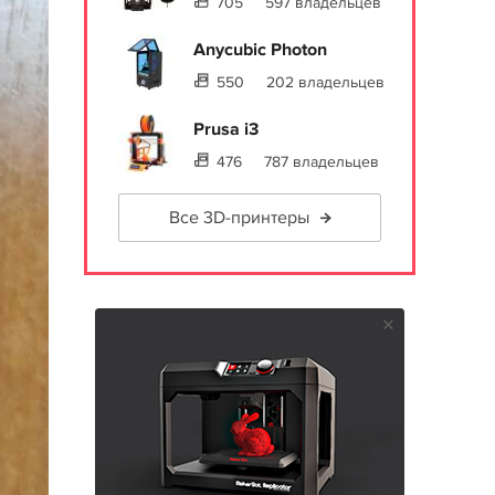
705
597 владельцев
Anycubic Photon
550
202 владельцев
Prusa i3
476
787 владельцев
Все 3D-принтеры