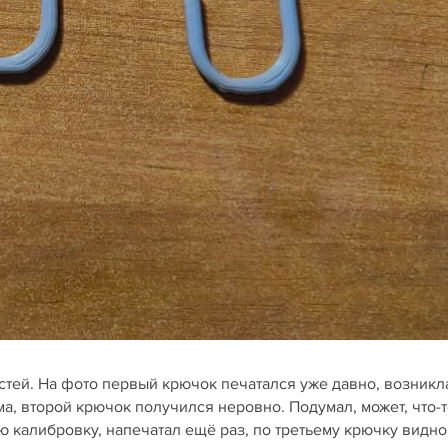
тей. На фото первый крючок печатался уже давно, возникл
ма, второй крючок получился неровно. Подумал, может, что-
ю калибровку, напечатал ещё раз, по третьему крючку видно,