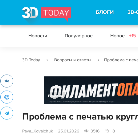
БЛОГИ
3D-
Новости
Популярное
Новое
+15
3D Today
Вопросы и ответы
Проблема с печа
Реклама
Проблема с печатью круг
Pava_Kovalchuk
25.01.2026
3516
8