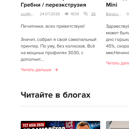
Гребни / переэкструзия
Mini
sxnKyohaku
24.07.2026
1639
26
Baracuto
0
Печатники, всех приветствую!
Здравствуй
может быт
Значит, собрал я свой самопальный
дно горшк
принтер. По уму, без колхозов. Всё
45%, скоро
на мощных профилях 3030, с
ммсНачинае
дополнит...
Читать да
Читать дальше
Читайте в блогах