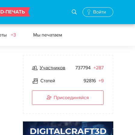
3D-ПЕЧАТЬ
Войти
еты
+3
Мы печатаем
Участников
737794
+287
Статей
92816
+9
Присоединяйся