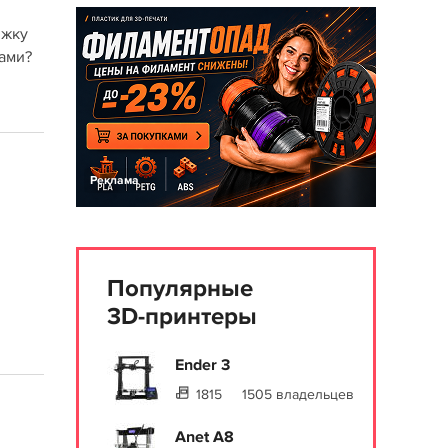
яжку
ами?
Реклама
Популярные
3D-принтеры
Ender 3
1815
1505 владельцев
Anet A8