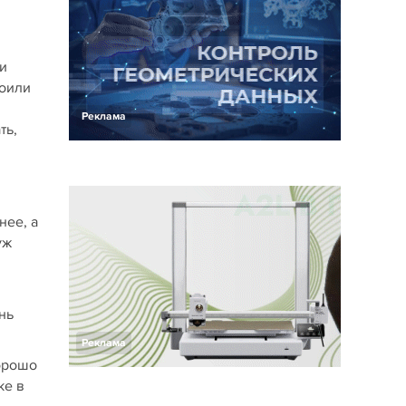
и
тоили
Реклама
ть,
нее, а
уж
нь
Реклама
хорошо
ке в