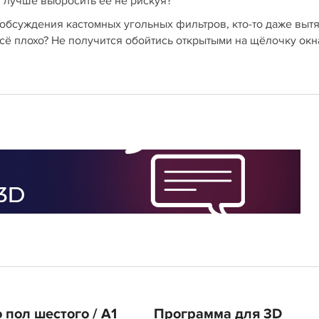
и лучше выбросить её не рискуя?
обсуждения кастомных угольных фильтров, кто-то даже выт
сё плохо? Не получится обойтись открытыми на щёлочку окн
 пол шестого / A1
Программа для 3D