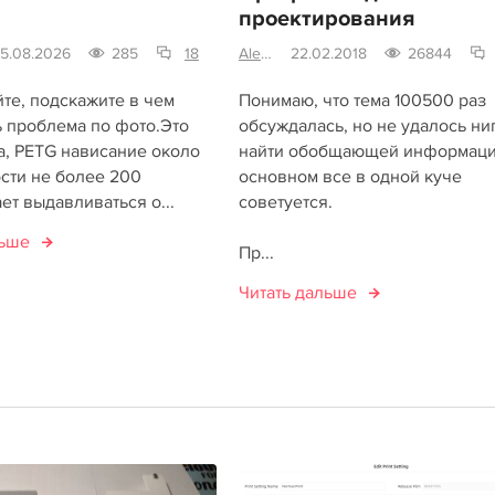
проектирования
5.08.2026
285
18
Alex-S
22.02.2018
26844
те, подскажите в чем
Понимаю, что тема 100500 раз
ь проблема по фото.Это
обсуждалась, но не удалось ни
а, PETG нависание около
найти обобщающей информаци
сти не более 200
основном все в одной куче
т выдавливаться о...
советуется.
льше
Пр...
Читать дальше