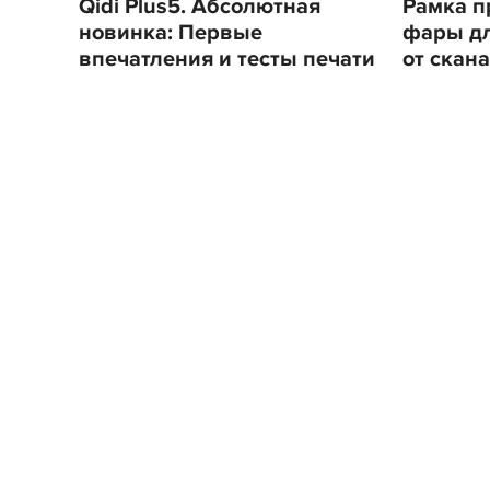
Qidi Plus5. Абсолютная
Рамка п
новинка: Первые
фары для
впечатления и тесты печати
от скана