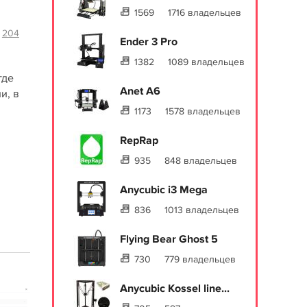
1569
1716 владельцев
204
Ender 3 Pro
1382
1089 владельцев
где
Anet A6
и, в
1173
1578 владельцев
RepRap
935
848 владельцев
Anycubic i3 Mega
836
1013 владельцев
Flying Bear Ghost 5
730
779 владельцев
Anycubic Kossel line...