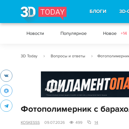
БЛОГИ
3D-
Новости
Популярное
Новое
+14
3D Today
Вопросы и ответы
Фотополимерник 
Реклама
Фотополимерник с барахо
KOSKESSS
09.07.2026
499
14