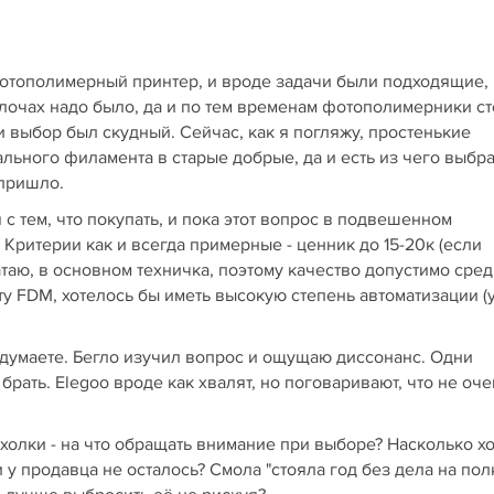
отополимерный принтер, и вроде задачи были подходящие, 
мелочах надо было, да и по тем временам фотополимерники с
 и выбор был скудный. Сейчас, как я погляжу, простенькие
льного филамента в старые добрые, да и есть из чего выбра
 пришло.
с тем, что покупать, и пока этот вопрос в подвешенном
Критерии как и всегда примерные - ценник до 15-20к (если
таю, в основном техничка, поэтому качество допустимо сред
ту FDM, хотелось бы иметь высокую степень автоматизации (
 думаете. Бегло изучил вопрос и ощущаю диссонанс. Одни
 брать. Elegoo вроде как хвалят, но поговаривают, что не оче
рахолки - на что обращать внимание при выборе? Насколько 
 у продавца не осталось? Смола "стояла год без дела на пол