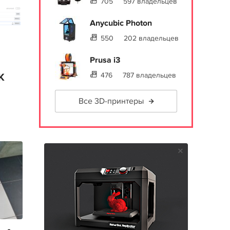
705
597 владельцев
Anycubic Photon
550
202 владельцев
Prusa i3
476
787 владельцев
K
Все 3D-принтеры