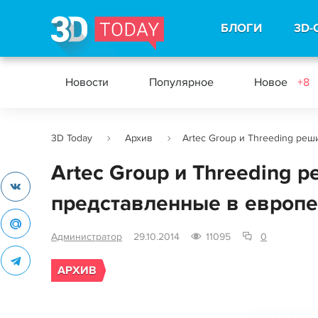
БЛОГИ
3D-
Новости
Популярное
Новое
+8
3D Today
Архив
Artec Group и Threeding ре
Artec Group и Threeding 
представленные в европе
Администратор
29.10.2014
11095
0
АРХИВ