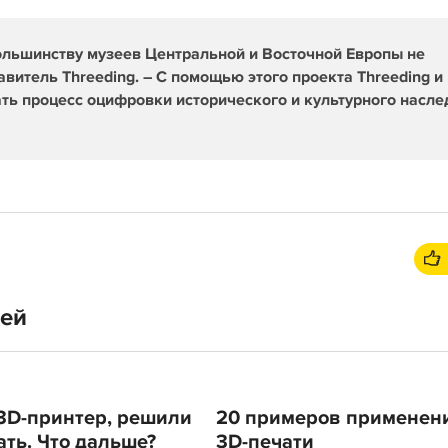
большинству музеев Центральной и Восточной Европы не
тавитель Threeding. – С помощью этого проекта Threeding и
ать процесс оцифровки исторического и культурного насле
тей
3D-принтер, решили
20 примеров применен
ать. Что дальше?
3D-печати