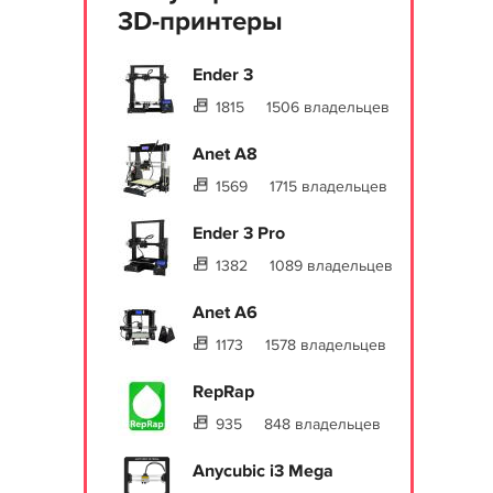
3D-принтеры
Ender 3
1815
1506 владельцев
Anet A8
1569
1715 владельцев
Ender 3 Pro
1382
1089 владельцев
Anet A6
1173
1578 владельцев
RepRap
935
848 владельцев
Anycubic i3 Mega