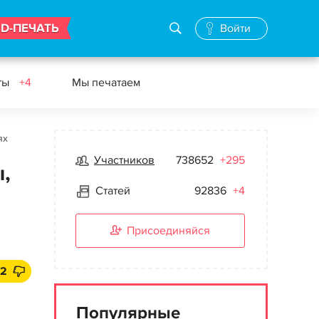
3D-ПЕЧАТЬ
Войти
ты
+4
Мы печатаем
ях
Участников
738652
+295
,
Статей
92836
+4
Присоединяйся
2
Популярные