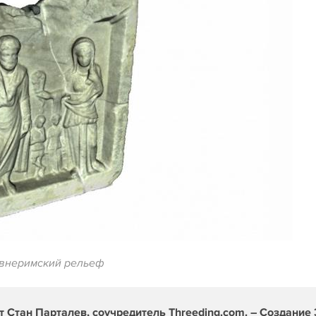
внеримский рельеф
ит Стан Парталев, соучредитель Threeding.com. – Создание 