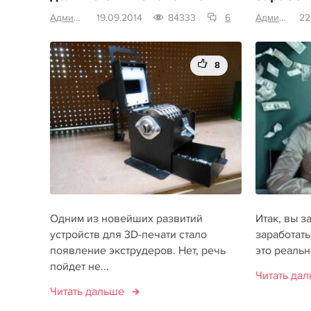
Администратор
19.09.2014
84333
6
Администратор
22
8
Одним из новейших развитий
Итак, вы з
устройств для 3D-печати стало
заработать
появление экструдеров. Нет, речь
это реально
пойдет не...
Читать да
Читать дальше