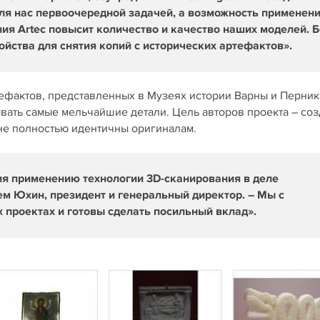
ля нас первоочередной задачей, а возможность применен
ия Artec повысит количество и качество наших моделей. Б
ойства для снятия копий с исторических артефактов».
ефактов, представленных в Музеях истории Варны и Перника
ывать самые мельчайшие детали. Цель авторов проекта – соз
 не полностью идентичны оригиналам.
ия применению технологии 3D-сканирования в деле
ем Юхин, президент и генеральный директор. – Мы с
 проектах и готовы сделать посильный вклад».