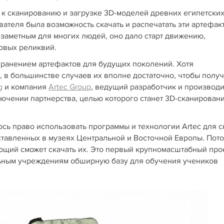
 к сканированию и загрузке 3D-моделей древних египетски
вателя была возможность скачать и распечатать эти артефак
езаметным для многих людей, оно дало старт движению,
овых реликвий.
хранением артефактов для будущих поколений. Хотя
, в большинстве случаев их вполне достаточно, чтобы получ
g
и компания
Artec Group
, ведущий разработчик и производ
ючении партнерства, целью которого станет 3D-сканирован
ось право использовать программы и технологии Artec для с
ставленных в музеях Центральной и Восточной Европы. Пото
ющий сможет скачать их. Это первый крупномасштабный про
ельным учреждениям обширную базу для обучения учеников