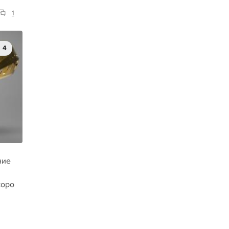
1
4
ние
коро