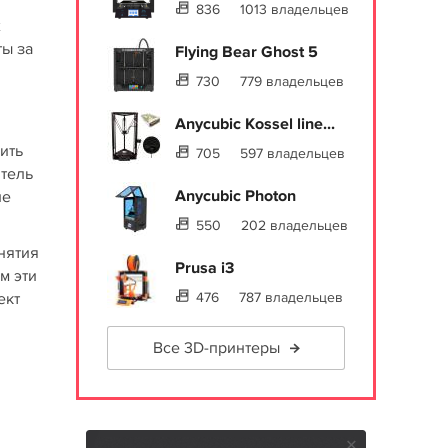
836
1013 владельцев
х
ты за
Flying Bear Ghost 5
730
779 владельцев
Anycubic Kossel line...
ить
705
597 владельцев
итель
Anycubic Photon
ие
550
202 владельцев
нятия
Prusa i3
м эти
ект
476
787 владельцев
Все 3D-принтеры