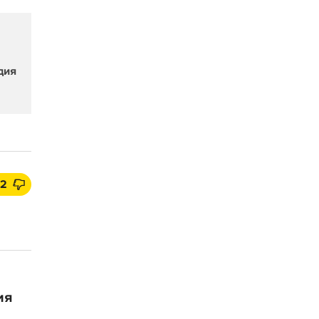
дия
2
ия