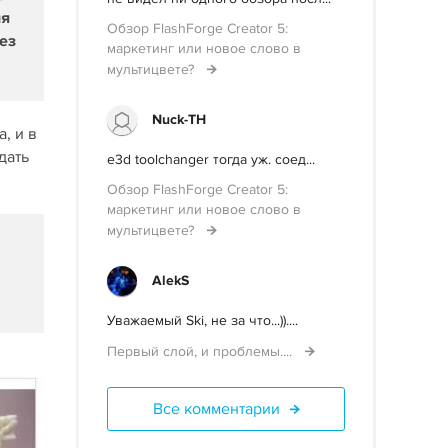
ия
Обзор FlashForge Creator 5:
ез
маркетинг или новое слово в
мультицвете?
Nuck-TH
, и в
дать
e3d toolchanger тогда уж. соед...
Обзор FlashForge Creator 5:
маркетинг или новое слово в
мультицвете?
AlekS
Уважаемый Ski, не за что...))....
Первый слой, и проблемы....
Все комментарии