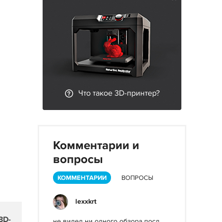
Что такое 3D-принтер?
Комментарии и
вопросы
КОММЕНТАРИИ
ВОПРОСЫ
lexxkrt
3D-
не видел ни одного обзора посл...