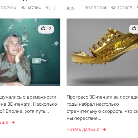
.08.2014
147964
1
Администратор
30.06.2014
120805
7
адумались о возможности
Прогресс 3D-печати за послед
 на 3D-печати. Насколько
годы набрал настолько
? Вполне, хотя путь...
стремительную скорость, что с
мы перестане...
льше
Читать дальше