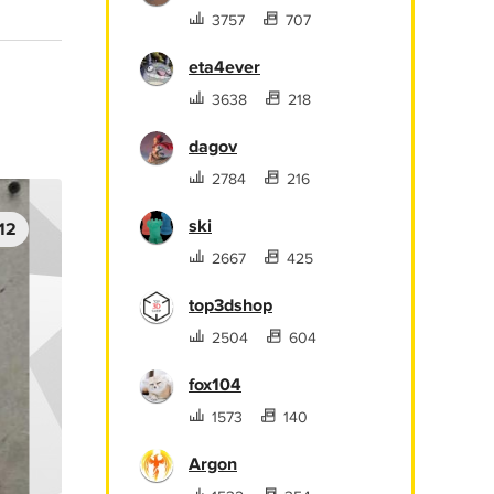
3757
707
eta4ever
3638
218
dagov
2784
216
ski
12
2667
425
top3dshop
2504
604
fox104
1573
140
Argon