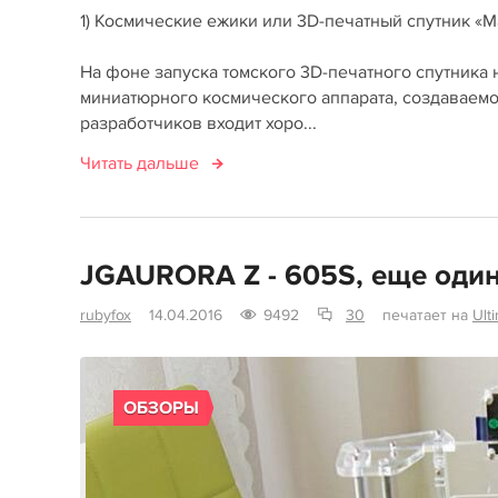
1) Космические ежики или 3D-печатный спутник «Ма
На фоне запуска томского 3D-печатного спутника
миниатюрного космического аппарата, создаваемо
разработчиков входит хоро...
Читать дальше
JGAURORA Z - 605S, еще оди
rubyfox
14.04.2016
9492
30
печатает на
Ult
ОБЗОРЫ