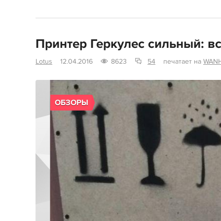
Принтер Геркулес сильный: в
Lotus
12.04.2016
8623
54
печатает на
WANH
ОБЗОРЫ