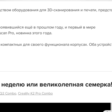
дством оборудования для 3D-сканирования и печати, предст
 появившийся ещё в прошлом году, и первый в мире
n Pro, новинка этого года.
компактных для своего функционала корпусах. Оба устройс
а неделю или великолепная семерка
 Q2 Combo
,
Creality K2 Pro Combo