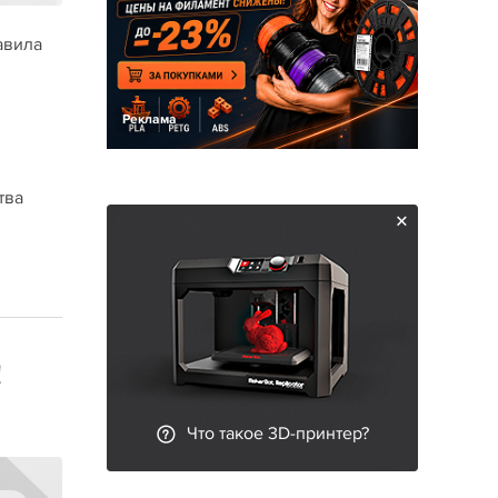
авила
Реклама
тва
!
Что такое 3D-принтер?