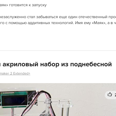
як» готовится к запуску
 незаслуженно стал забываться еще один отечественный про
го с помощью аддитивных технологий. Имя ему «Маяк», а в 
н акриловый набор из поднебесной
imaker 2 Extended+