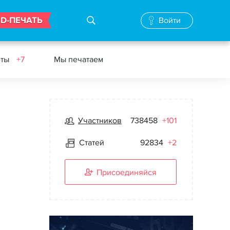
3D-ПЕЧАТЬ
Войти
еты
+7
Мы печатаем
Участников
738458
+101
Статей
92834
+2
Присоединяйся