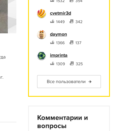
1532
354
cvetmir3d
1449
342
daymon
1366
137
imprinta
гда
1309
325
г.
Все пользователи
Комментарии и
вопросы