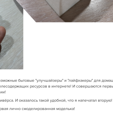
евозможные бытовые "улучшайзеры" и "лайфхакеры" для дома
елесодержащих ресурсов в интернете! И совершаются перв
ии!
ёрса. И оказалось такой удобной, что я напечатал вторую!
первая лично смоделированная моделька!