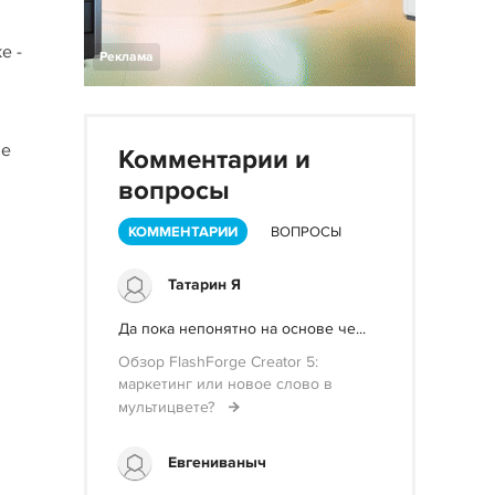
е -
Реклама
не
Комментарии и
вопросы
КОММЕНТАРИИ
ВОПРОСЫ
Татарин Я
Да пока непонятно на основе че...
Обзор FlashForge Creator 5:
маркетинг или новое слово в
мультицвете?
Евгениваныч