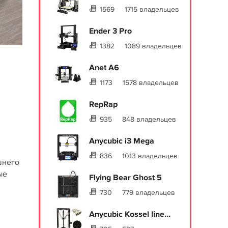
1569
1715 владельцев
Ender 3 Pro
1382
1089 владельцев
Anet A6
1173
1578 владельцев
RepRap
935
848 владельцев
Anycubic i3 Mega
836
1013 владельцев
шнего
ые
Flying Bear Ghost 5
730
779 владельцев
Anycubic Kossel line...