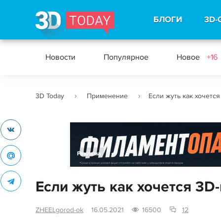
БЛОГИ
3D-
Новости
Популярное
Новое
+16
3D Today
Применение
Если жуть как хочется
Реклама
Если жуть как хочется 3D
ZHEELgorod-ok
16.05.2021
16500
12