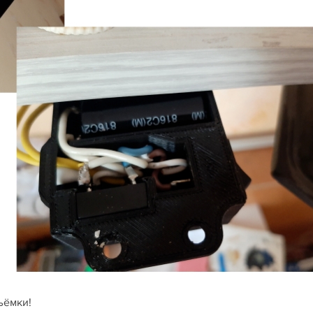
съёмки!