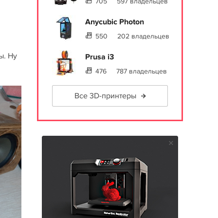
705
597 владельцев
Anycubic Photon
550
202 владельцев
ы. Ну
Prusa i3
476
787 владельцев
Все 3D-принтеры