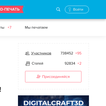
3D-ПЕЧАТЬ
Войти
еты
+7
Мы печатаем
Участников
738452
+95
Статей
92834
+2
Присоединяйся
!