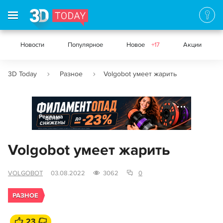
Новости
Популярное
Новое
+17
Акции
3D Today
Разное
Volgobot умеет жарить
Реклама
Volgobot умеет жарить
VOLGOBOT
03.08.2022
3062
0
РАЗНОЕ
23