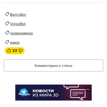
ВолгоБот
VolgoBot
термокамера
юмор
23
Комментарии к статье
Реклама