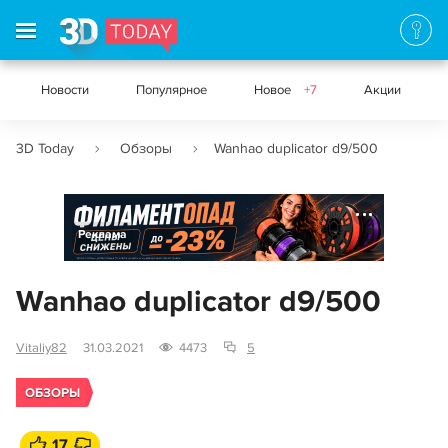
Новости
Популярное
Новое
+7
Акции
3D Today
Обзоры
Wanhao duplicator d9/500
Реклама
Wanhao duplicator d9/500
Vitaliy82
31.03.2021
4473
5
ОБЗОРЫ
17