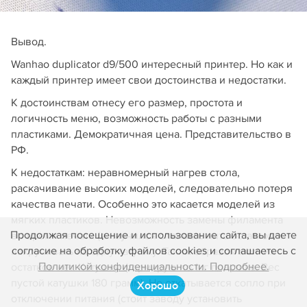
Вывод.
Wanhao duplicator d9/500 интересный принтер. Но как и
каждый принтер имеет свои достоинства и недостатки.
К достоинствам отнесу его размер, простота и
логичность меню, возможность работы с разными
пластиками. Демократичная цена. Представительство в
РФ.
К недостаткам: неравномерный нагрев стола,
раскачивание высоких моделей, следовательно потеря
качества печати. Особенно это касается моделей из
мягких пластиков. Невозможность замены филамента
Продолжая посещение и использование сайта, вы даете
во время печати (я научился спаивать нить остатков и
согласие на обработку файлов cookies и соглашаетесь с
накручивать на одну катушку. Таким образом мелких
Политикой конфиденциальности. Подробнее.
остатков нет. Катушку формирую по 1кг пластика. Вес
пустой катушки 180 грамм). Не откатывается сопло при
Хорошо
отключении питания (стоит заводу установить