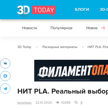
БЛОГИ
3D-
Новости
Популярное
Новое
+6
3D Today
Расходные материалы
НИТ PLA. Ре
Реклама
НИТ PLA. Реальный выбор
torontoss
22.10.2020
10089
6