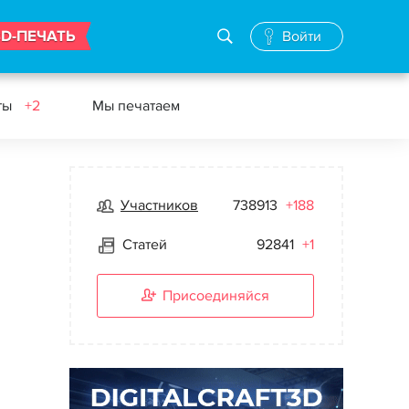
3D-ПЕЧАТЬ
Войти
ты
+2
Мы печатаем
Участников
738913
+188
Статей
92841
+1
Присоединяйся