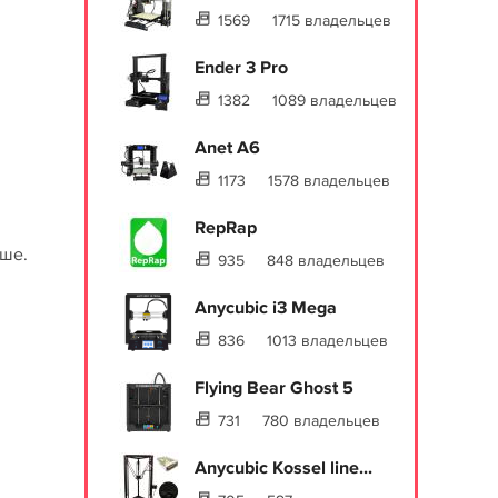
1569
1715 владельцев
Ender 3 Pro
1382
1089 владельцев
Anet A6
1173
1578 владельцев
RepRap
ьше.
935
848 владельцев
Anycubic i3 Mega
836
1013 владельцев
Flying Bear Ghost 5
731
780 владельцев
Anycubic Kossel line...