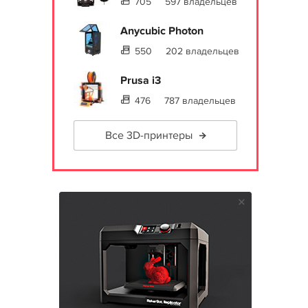
705
597 владельцев
Anycubic Photon
550
202 владельцев
Prusa i3
476
787 владельцев
Все 3D-принтеры