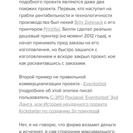
подобного проекта являются даже два
похожих проекта. Первым, кто наступил на
грабли рентабельности и технологичности
производства был некий
Billy Zelsnack
с его
принтером
PrintXel
. Билли сделал реально
дешевый принтер (на момент 2012 года), и
начал принимать пред заказы на его
изготовления, но быстро зашился с
изготовлением и вскоре закрыл проект, кое
как расквитавшись с заказами.
Второй пример не правильной
коммерциализации проекта -
Eventorbot
(подробнее об этой эпопеи писал
пользователь
C-3PO
Роковой 'Eventorbot' Зуй
Данга ,или История неудачного проекта
Kickstarter по созданию 3д принтера
)
Нет, я не говорю, что фирма возьмет деньги
и исчезнет, я сам сторонник максимального