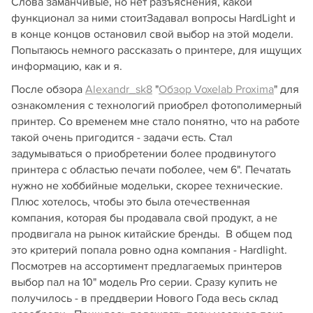
Слова заманчивые, но нет разъяснения, какой
функционал за ними стоитЗадавал вопросы HardLight и
в конце концов остановил свой выбор на этой модели.
Попытаюсь немного рассказать о принтере, для ищущих
информацию, как и я.
После обзора
Alexandr_sk8
"
Обзор Voxelab Proxima
" для
ознакомления с технологий приобрел фотополимерный
принтер. Со временем мне стало понятно, что на работе
такой очень пригодится - задачи есть. Стал
задумываться о приобретении более продвинутого
принтера с областью печати поболее, чем 6". Печатать
нужно не хоббийные модельки, скорее технические.
Плюс хотелось, чтобы это была отечественная
компания, которая бы продавала свой продукт, а не
продвигала на рынок китайские бренды. В общем под
это критерий попала ровно одна компания - Hardlight.
Посмотрев на ассортимент предлагаемых принтеров
выбор пал на 10" модель Pro серии. Сразу купить не
получилось - в преддверии Нового Года весь склад