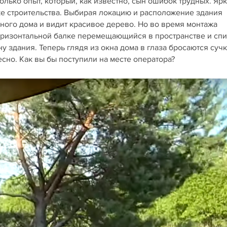
олько опыт, который, как известно, сын ошибок трудных. Яр
ке строительства. Выбирая локацию и расположение здания
нного дома и видит красивое дерево. Но во время монтажа
горизонтальной балке перемещающийся в пространстве и сп
 здания. Теперь глядя из окна дома в глаза бросаются сучк
сно. Как вы бы поступили на месте оператора?