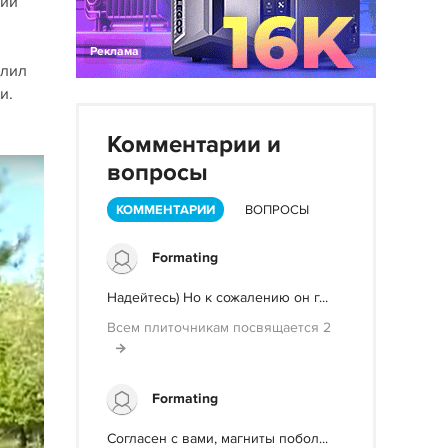
кий
Реклама
илил
и.
Комментарии и
вопросы
КОММЕНТАРИИ
ВОПРОСЫ
Formating
Надейтесь) Но к сожалению он г...
Всем плиточникам посвящается 2
Formating
Согласен с вами, магниты побол...