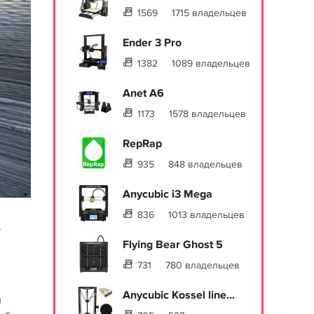
1569
1715 владельцев
Ender 3 Pro
1382
1089 владельцев
Anet A6
1173
1578 владельцев
RepRap
935
848 владельцев
Anycubic i3 Mega
836
1013 владельцев
о
Flying Bear Ghost 5
731
780 владельцев
Anycubic Kossel line...
й