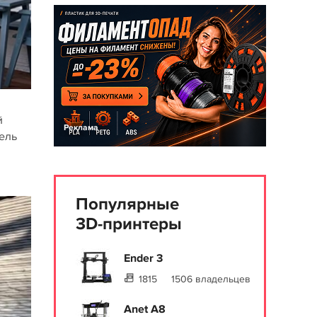
й
Реклама
ель
Популярные
3D-принтеры
Ender 3
1815
1506 владельцев
Anet A8