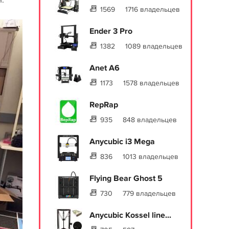
1569
1716 владельцев
Ender 3 Pro
1382
1089 владельцев
Anet A6
1173
1578 владельцев
RepRap
935
848 владельцев
Anycubic i3 Mega
836
1013 владельцев
Flying Bear Ghost 5
730
779 владельцев
Anycubic Kossel line...