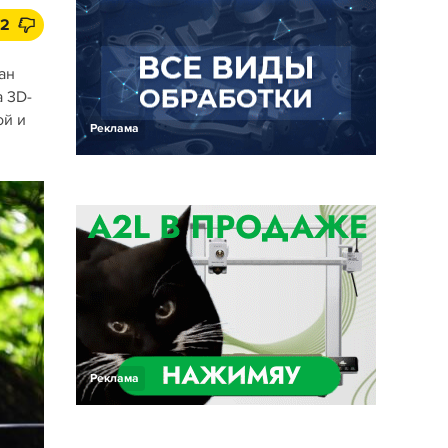
2
ан
 3D-
ой и
Реклама
Реклама