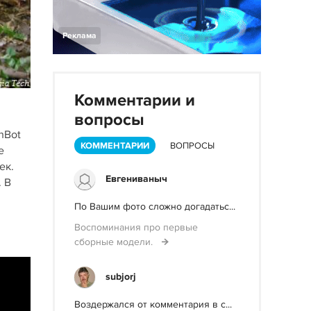
Реклама
Комментарии и
вопросы
hBot
КОММЕНТАРИИ
ВОПРОСЫ
е
ек.
Евгениваныч
. В
По Вашим фото сложно догадатьс...
Воспоминания про первые
сборные модели.
subjorj
Воздержался от комментария в с...