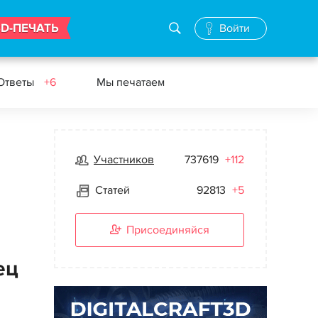
3D-ПЕЧАТЬ
Войти
Ответы
+6
Мы печатаем
Участников
737619
+112
Статей
92813
+5
Присоединяйся
ец