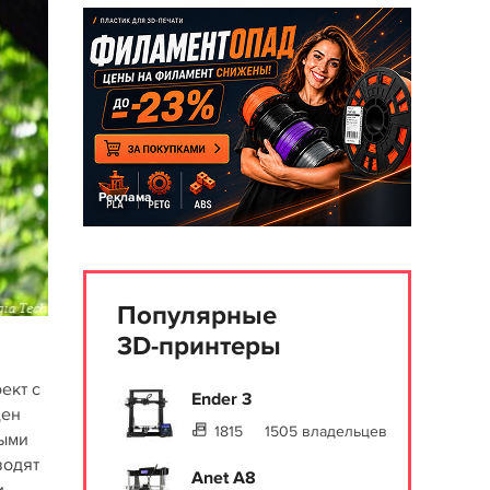
Реклама
Популярные
3D-принтеры
ект с
Ender 3
щен
1815
1505 владельцев
ными
водят
Anet A8
.