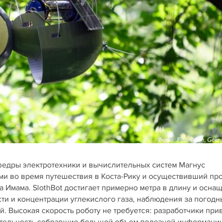
едры электротехники и вычислительных систем Магнус
и во время путешествия в Коста-Рику и осуществивший про
Имама. SlothBot достигает примерно метра в длину и осна
ти и концентрации углекислого газа, наблюдения за погод
. Высокая скорость роботу не требуется: разработчики при
ительность собравшие большой объем полезной информации