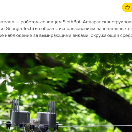
ителем — роботом-ленивцем SlothBot. Аппарат сконструиров
(Georgia Tech) и собран с использованием напечатанных на
тное наблюдение за вымирающими видами, окружающей сред