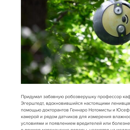
Придумал забавную робозверушку профессор каф
Эгерштедт, вдохновившийся настоящими ленивцам
помощью докторантов Геннаро Нотомисты и Юсефа 
камерой и рядом датчиков для измерения влажнос
условиями и появлением вредителей или болезней
в пример марсианские роверы, несмотря на медл