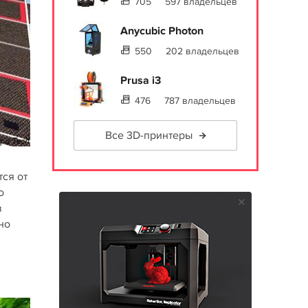
705
597 владельцев
Anycubic Photon
550
202 владельцев
Prusa i3
476
787 владельцев
Все 3D-принтеры
тся от
о
в
но