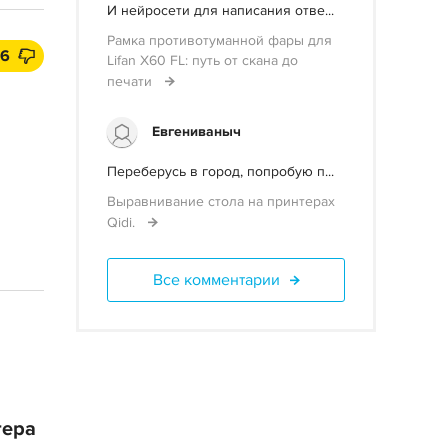
И нейросети для написания отве...
Рамка противотуманной фары для
6
Lifan X60 FL: путь от скана до
печати
Евгениваныч
Переберусь в город, попробую п...
Выравнивание стола на принтерах
Qidi.
Все комментарии
тера