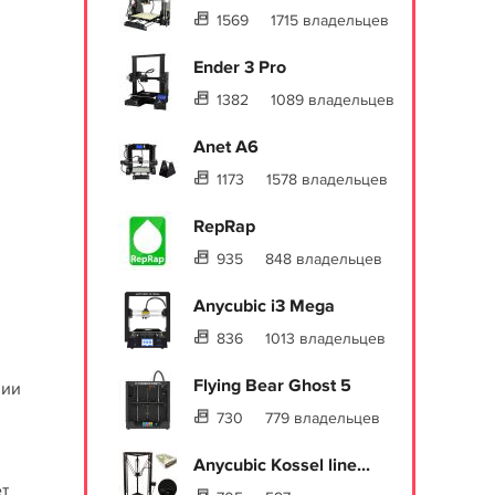
1569
1715 владельцев
Ender 3 Pro
1382
1089 владельцев
Anet A6
1173
1578 владельцев
RepRap
935
848 владельцев
Anycubic i3 Mega
836
1013 владельцев
Flying Bear Ghost 5
нии
730
779 владельцев
Anycubic Kossel line...
ет