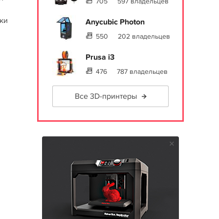
705
597 владельцев
ки
Anycubic Photon
550
202 владельцев
Prusa i3
476
787 владельцев
Все 3D-принтеры