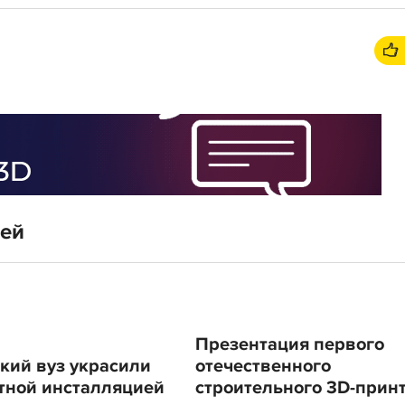
тей
Презентация первого
кий вуз украсили
отечественного
тной инсталляцией
строительного 3D-прин