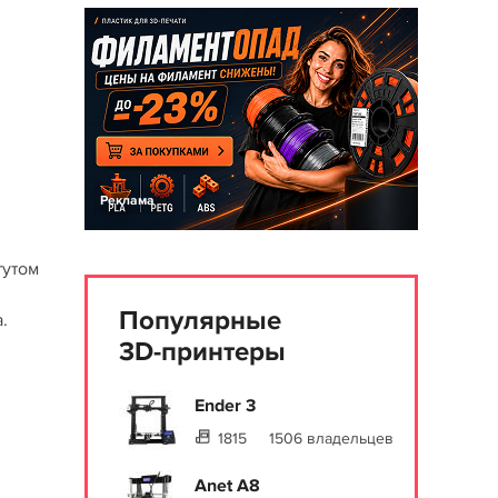
Реклама
тутом
Популярные
.
3D-принтеры
Ender 3
1815
1506 владельцев
Anet A8