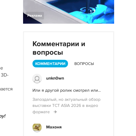
Реклама
Комментарии и
вопросы
КОММЕНТАРИИ
ВОПРОСЫ
ле
 3D-
unkn0wn
мается
Или я другой ролик смотрел или...
Запоздалый, но актуальный обзор
выставки TCT ASIA 2026 в видео
формате
ру!
Махоня