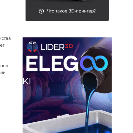
Что такое 3D-принтер?
йства
ет
лоев
ции