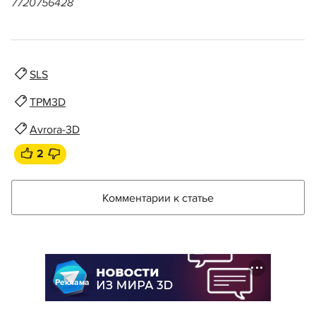
7720756428
SLS
TPM3D
Avrora-3D
2
Комментарии к статье
Реклама