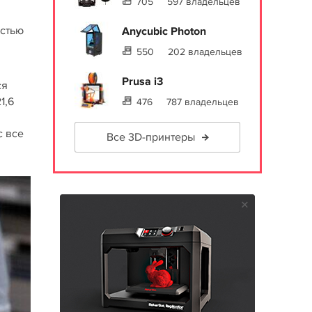
705
597 владельцев
остью
Anycubic Photon
550
202 владельцев
Prusa i3
ся
1,6
476
787 владельцев
с все
Все 3D-принтеры