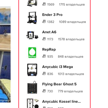
1569
1715 владельцев
Ender 3 Pro
1382
1089 владельцев
Anet A6
1173
1578 владельцев
RepRap
935
848 владельцев
Anycubic i3 Mega
836
1013 владельцев
Flying Bear Ghost 5
730
779 владельцев
Anycubic Kossel line...