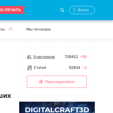
3D-ПЕЧАТЬ
Войти
еты
+7
Мы печатаем
Участников
738452
+95
Статей
92834
+2
Присоединяйся
ших