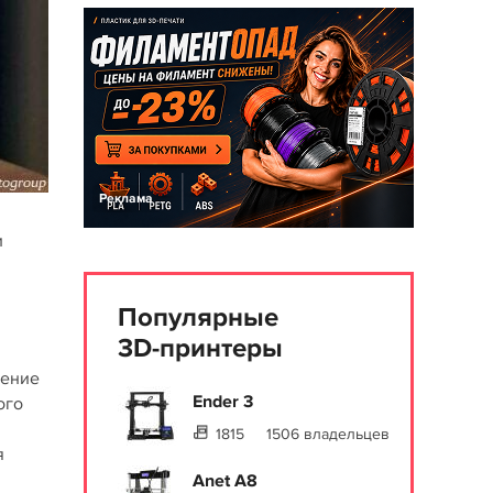
Реклама
и
Популярные
3D-принтеры
ление
Ender 3
ого
1815
1506 владельцев
я
Anet A8