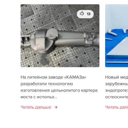
13
На литейном заводе «КАМАЗа»
Новый мед
разработали технологию
зарубежны
изготовления цельнолитого картера
эндопроте
моста с использ...
остеосинтез
Читать дальше
Читать да