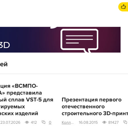
тей
ация «ВСМПО-
» представила
ый сплав VST-5 для
Презентация первого
тируемых
отечественного
ских изделий
строительного 3D-прин
23.07.2026
412
0
Коллаборация 3D
16.08.2015
81427