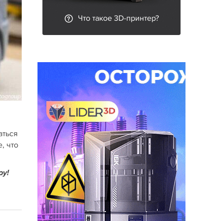
Что такое 3D-принтер?
аться
, что
ру!