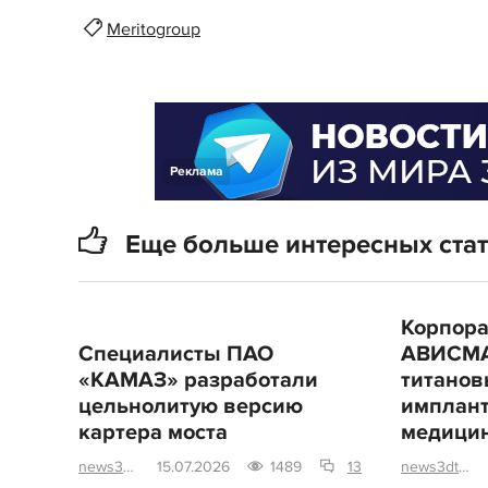
Meritogroup
Реклама
Еще больше интересных ста
Корпор
Специалисты ПАО
АВИСМА
«КАМАЗ» разработали
титанов
цельнолитую версию
имплан
картера моста
медицин
news3dtoday
15.07.2026
1489
13
news3dtoday