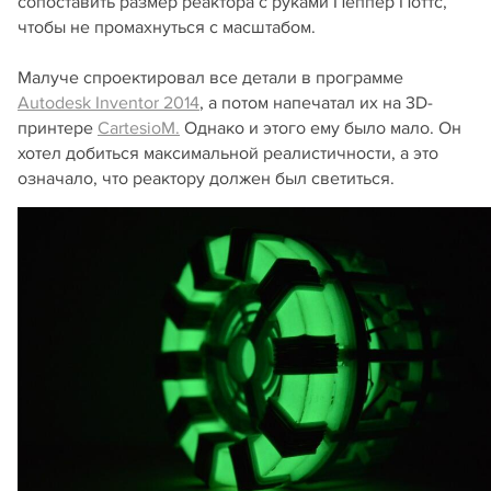
сопоставить размер реактора с руками Пеппер Поттс,
чтобы не промахнуться с масштабом.
Малуче спроектировал все детали в программе
Autodesk Inventor 2014
, а потом напечатал их на 3D-
принтере
CartesioM.
Однако и этого ему было мало. Он
хотел добиться максимальной реалистичности, а это
означало, что реактору должен был светиться.