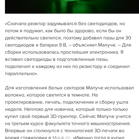
«Сначала реактор задумывался без светодиодов, но
потом я подумал, как было бы здорово, если бы он
действительно светился, поэтому добавил пазы для 30
светодиодов и батареи 9 В, – объясняет Малуче. – Для
сборки использовалась простейшая электроника. Я
вставил светодиоды в подготовленные пазы,
подключил к каждому из них по резистору и соединил
параллельно».
Для изготовления белых секторов Малуче использовал
волокно, которое светится в темноте. На
проектирование, печать, подключение и сборку ушла
неделя. Неплохо для новичка, который только-только
купил свой первый 3D-принтер. Сейчас Малуче учится
на третьем курсе факультета точного машиностроения.
Впервые он столкнулся с технологией 3D-печати во
время стажировки в
Mauk.cc
. «Именно тогда я купил