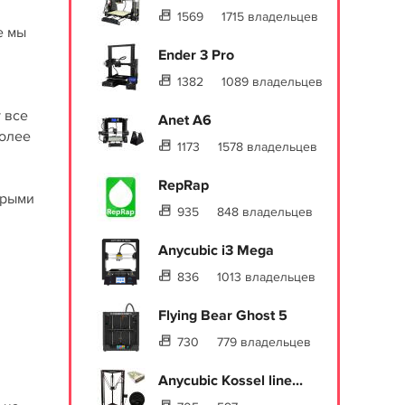
1569
1715 владельцев
е мы
Ender 3 Pro
1382
1089 владельцев
 все
Anet A6
более
1173
1578 владельцев
RepRap
орыми
935
848 владельцев
Anycubic i3 Mega
836
1013 владельцев
Flying Bear Ghost 5
730
779 владельцев
Anycubic Kossel line...