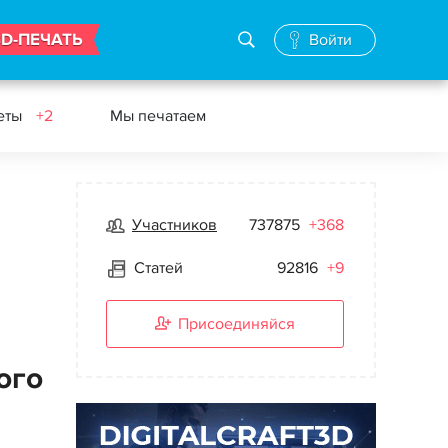
3D-ПЕЧАТЬ
Войти
еты
+2
Мы печатаем
Участников
737875
+368
Статей
92816
+9
Присоединяйся
ого