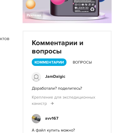
Реклама
ктов
Комментарии и
вопросы
КОММЕНТАРИИ
ВОПРОСЫ
JamDalgic
Доработали? поделитесь?
Крепление для экспедиционных
канистр
avv167
А файл купить можно?