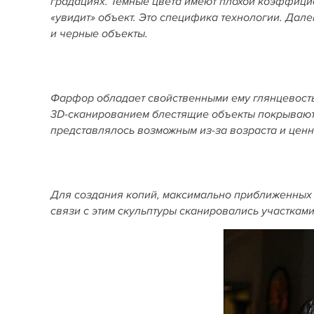
градациях. Темные цвета имеют плохой коэффициен
«увидит» объект. Это специфика технологии. Дал
и черные объекты.
Фарфор обладает свойственными ему глянцевость
3D
-сканированием блестящие объекты покрывают
представлялось возможным из-за возраста и ценн
Для создания копий, максимально приближенных к
связи с этим скульптуры сканировались участками