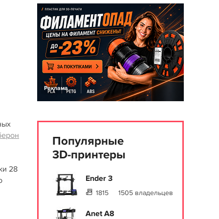
Реклама
ных
берон
Популярные
3D-принтеры
ки 28
Ender 3
о
1815
1505 владельцев
Anet A8