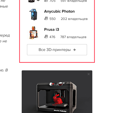
 не
705
597 владельцев
мные
Anycubic Photon
550
202 владельцев
Prusa i3
перед
476
787 владельцев
е не
Все 3D-принтеры
ю. В