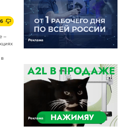
6
е –
Реклама
екциях
 в
Реклама