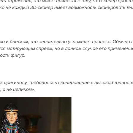
т отражения, это может привести к тому, что сканер просто
еко не каждый 3D
-сканер имеет возможность сканировать те
ю и блеском, что значительно усложняет процесс. Обычно 
ся матирующим спреем, но в данном случае его применени
ости фигур.
 оригиналу, требовалось сканирование с высокой точность
, а не целиком».