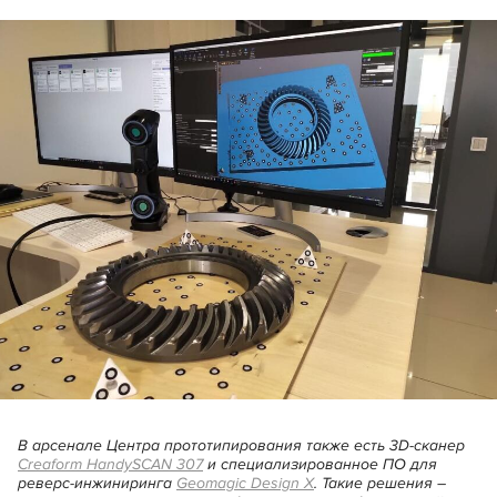
В арсенале Центра прототипирования также есть 3D‑сканер
Creaform HandySCAN 307
и специализированное ПО для
реверс‑инжиниринга
Geomagic Design X
. Такие решения –